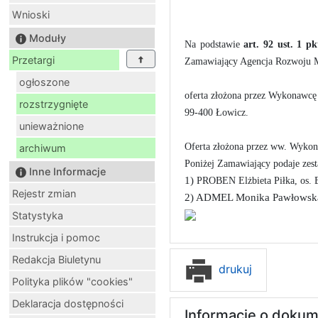
Wnioski
Moduły
Na podstawie
art. 92 ust. 1 pk
Przetargi
Zamawiający Agencja Rozwoju M
ogłoszone
oferta złożona przez Wykonawcę
rozstrzygnięte
99-400 Łowicz.
unieważnione
Oferta złożona przez ww. Wykon
archiwum
Poniżej Zamawiający podaje zes
Inne Informacje
1)
PROBEN Elżbieta Piłka, os. 
Rejestr zmian
2) ADMEL Monika Pawłowska ,
Statystyka
Instrukcja i pomoc
Redakcja Biuletynu
drukuj
Polityka plików "cookies"
Deklaracja dostępności
Informacje o dokum