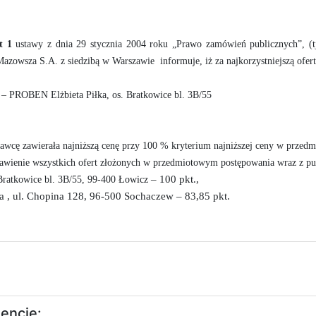
t 1
ustawy z dnia 29 stycznia 2004 roku „Prawo zamówień publicznych”, (tj
azowsza S.A. z siedzibą w Warszawie
informuje, iż za najkorzystniejszą ofer
 – PROBEN Elżbieta Piłka, os. Bratkowice bl. 3B/55
awcę zawierała najniższą cenę przy 100 % kryterium najniższej ceny w prze
tawienie wszystkich ofert złożonych w przedmiotowym postępowania wraz z pu
– 100 pkt.,
Bratkowice bl. 3B/55, 99-400 Łowicz
 ul. Chopina 128, 96-500 Sochaczew – 83,85 pkt.
encie: