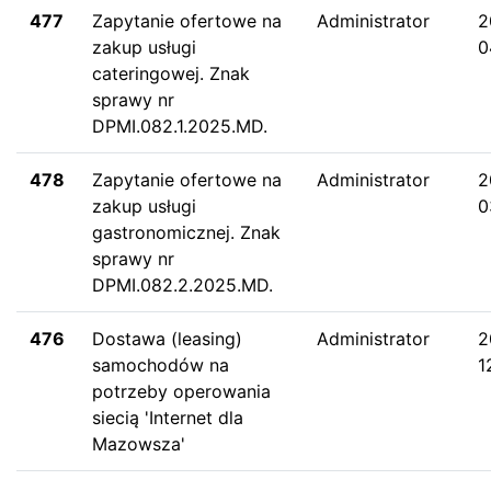
477
Zapytanie ofertowe na
Administrator
2
zakup usługi
0
cateringowej. Znak
sprawy nr
DPMI.082.1.2025.MD.
478
Zapytanie ofertowe na
Administrator
2
zakup usługi
0
gastronomicznej. Znak
sprawy nr
DPMI.082.2.2025.MD.
476
Dostawa (leasing)
Administrator
2
samochodów na
1
potrzeby operowania
siecią 'Internet dla
Mazowsza'