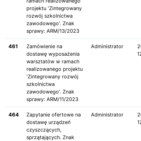
ramach realizowanego
projektu 'Zintegrowany
rozwój szkolnictwa
zawodowego'. Znak
sprawy: ARM/13/2023
461
Zamówienie na
Administrator
2
dostawę wyposażenia
1
warsztatów w ramach
realizowanego projektu
'Zintegrowany rozwój
szkolnictwa
zawodowego'. Znak
sprawy: ARM/11/2023
464
Zapytanie ofertowe na
Administrator
2
dostawę urządzeń
1
czyszczących,
sprzątających. Znak