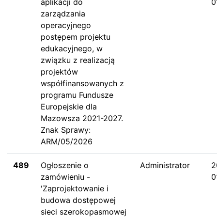
aplikacji do
0
zarządzania
operacyjnego
postępem projektu
edukacyjnego, w
związku z realizacją
projektów
współfinansowanych z
programu Fundusze
Europejskie dla
Mazowsza 2021-2027.
Znak Sprawy:
ARM/05/2026
489
Ogłoszenie o
Administrator
2
zamówieniu -
0
'Zaprojektowanie i
budowa dostępowej
sieci szerokopasmowej