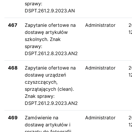
sprawy:
DSPT.261.2.9.2023.AN
467
Zapytanie ofertowe na
Administrator
2
dostawę artykułów
1
szkolnych. Znak
sprawy:
DSPT.261.2.8.2023.AN2
468
Zapytanie ofertowe na
Administrator
2
dostawę urządzeń
1
czyszczących,
sprzątających (clean).
Znak sprawy:
DSPT.261.2.9.2023.AN2
469
Zamówienie na
Administrator
2
dostawę artykułów i
1
sprzętu do fotografii