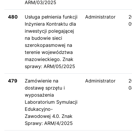
ARM/03/2025
480
Usługa pełnienia funkcji
Administrator
2
Inżyniera Kontraktu dla
0
inwestycji polegającej
na budowie sieci
szerokopasmowej na
terenie województwa
mazowieckiego. Znak
sprawy: ARM/05/2025
479
Zamówienie na
Administrator
2
dostawę sprzętu i
0
wyposażenia
Laboratorium Symulacji
Edukacyjno-
Zawodowej 4.0. Znak
Sprawy: ARM/4/2025