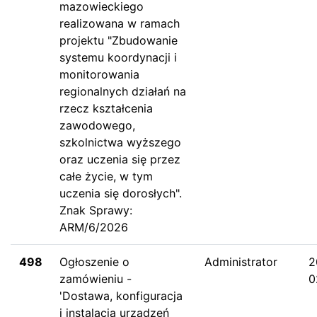
mazowieckiego
realizowana w ramach
projektu "Zbudowanie
systemu koordynacji i
monitorowania
regionalnych działań na
rzecz kształcenia
zawodowego,
szkolnictwa wyższego
oraz uczenia się przez
całe życie, w tym
uczenia się dorosłych".
Znak Sprawy:
ARM/6/2026
498
Ogłoszenie o
Administrator
2
zamówieniu -
0
'Dostawa, konfiguracja
i instalacja urządzeń