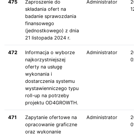
475
Zaproszenie do
Administrator
2
składania ofert na
1
badanie sprawozdania
finansowego
(jednostkowego) z dnia
21 listopada 2024 r.
472
Informacja o wyborze
Administrator
2
najkorzystniejszej
0
oferty na usługę
wykonania i
dostarczenia systemu
wystawienniczego typu
roll-up na potrzeby
projektu OD4GROWTH.
471
Zapytanie ofertowe na
Administrator
2
opracowanie graficzne
0
oraz wykonanie