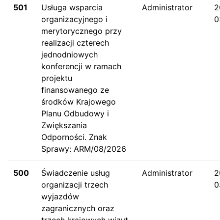
501
Usługa wsparcia
Administrator
2
organizacyjnego i
0
merytorycznego przy
realizacji czterech
jednodniowych
konferencji w ramach
projektu
finansowanego ze
środków Krajowego
Planu Odbudowy i
Zwiększania
Odporności. Znak
Sprawy: ARM/08/2026
500
Świadczenie usług
Administrator
2
organizacji trzech
0
wyjazdów
zagranicznych oraz
trzech krajowych wizyt