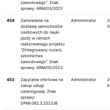
zawodowego". Znak
sprawy: ARM/03/2023
454
Zamówienie na
Administrator
2
dostawę samochodów
0
osobowych do nauki
jazdy w ramach
realizowanego projektu
"Zintegrowany rozwój
szkolnictwa
zawodowego". Znak
sprawy: ARM/05/2023
453
Zapytanie ofertowe na
Administrator
2
zakup usługi
0
cateringowej. Znak
sprawy:
DPMI.082.3.2023.IB