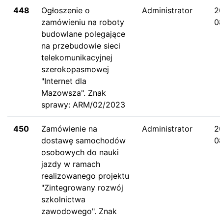
448
Ogłoszenie o
Administrator
2
zamówieniu na roboty
0
budowlane polegające
na przebudowie sieci
telekomunikacyjnej
szerokopasmowej
"Internet dla
Mazowsza". Znak
sprawy: ARM/02/2023
450
Zamówienie na
Administrator
2
dostawę samochodów
0
osobowych do nauki
jazdy w ramach
realizowanego projektu
"Zintegrowany rozwój
szkolnictwa
zawodowego". Znak