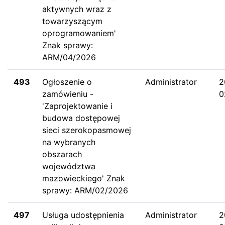
aktywnych wraz z
towarzyszącym
oprogramowaniem'
Znak sprawy:
ARM/04/2026
493
Ogłoszenie o
Administrator
2
zamówieniu -
0
'Zaprojektowanie i
budowa dostępowej
sieci szerokopasmowej
na wybranych
obszarach
województwa
mazowieckiego' Znak
sprawy: ARM/02/2026
497
Usługa udostępnienia
Administrator
2