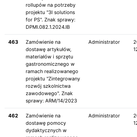
rollupów na potrzeby
projektu "3I solutions
for PS". Znak sprawy:
DPMI.082.1.2024.IB
463
Zamówienie na
Administrator
2
dostawę artykułów,
1
materiałów i sprzętu
gastronomicznego w
ramach realizowanego
projektu "Zintegrowany
rozwój szkolnictwa
zawodowego". Znak
sprawy: ARM/14/2023
462
Zamówienie na
Administrator
2
dostawę pomocy
1
dydaktycznych w