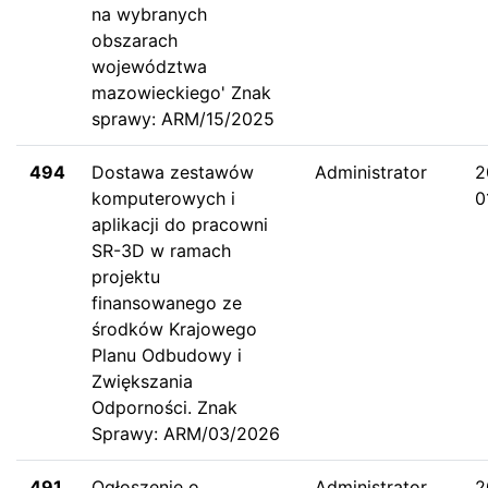
na wybranych
obszarach
województwa
mazowieckiego' Znak
sprawy: ARM/15/2025
494
Dostawa zestawów
Administrator
2
komputerowych i
0
aplikacji do pracowni
SR-3D w ramach
projektu
finansowanego ze
środków Krajowego
Planu Odbudowy i
Zwiększania
Odporności. Znak
Sprawy: ARM/03/2026
491
Ogłoszenie o
Administrator
2