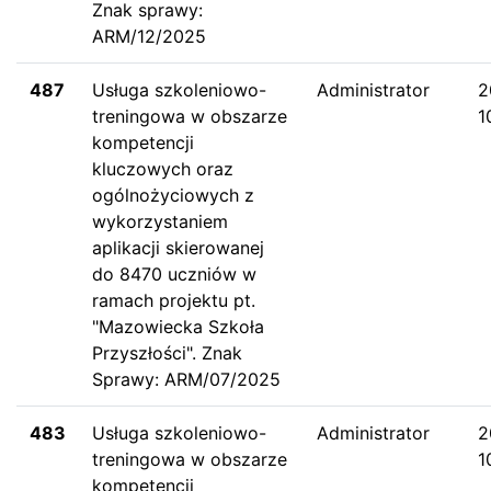
Znak sprawy:
ARM/12/2025
487
Usługa szkoleniowo-
Administrator
2
treningowa w obszarze
1
kompetencji
kluczowych oraz
ogólnożyciowych z
wykorzystaniem
aplikacji skierowanej
do 8470 uczniów w
ramach projektu pt.
"Mazowiecka Szkoła
Przyszłości". Znak
Sprawy: ARM/07/2025
483
Usługa szkoleniowo-
Administrator
2
treningowa w obszarze
1
kompetencji