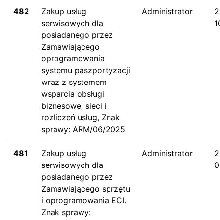
482
Zakup usług
Administrator
2
serwisowych dla
1
posiadanego przez
Zamawiającego
oprogramowania
systemu paszportyzacji
wraz z systemem
wsparcia obsługi
biznesowej sieci i
rozliczeń usług, Znak
sprawy: ARM/06/2025
481
Zakup usług
Administrator
2
serwisowych dla
0
posiadanego przez
Zamawiającego sprzętu
i oprogramowania ECI.
Znak sprawy: