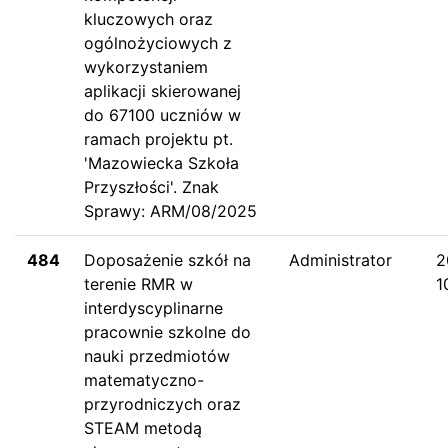
kluczowych oraz
ogólnożyciowych z
wykorzystaniem
aplikacji skierowanej
do 67100 uczniów w
ramach projektu pt.
'Mazowiecka Szkoła
Przyszłości'. Znak
Sprawy: ARM/08/2025
484
Doposażenie szkół na
Administrator
2
terenie RMR w
1
interdyscyplinarne
pracownie szkolne do
nauki przedmiotów
matematyczno-
przyrodniczych oraz
STEAM metodą