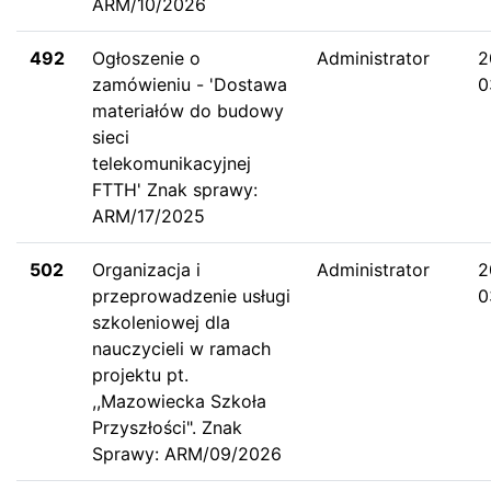
ARM/10/2026
492
Ogłoszenie o
Administrator
2
zamówieniu - 'Dostawa
0
materiałów do budowy
sieci
telekomunikacyjnej
FTTH' Znak sprawy:
ARM/17/2025
502
Organizacja i
Administrator
2
przeprowadzenie usługi
0
szkoleniowej dla
nauczycieli w ramach
projektu pt.
,,Mazowiecka Szkoła
Przyszłości". Znak
Sprawy: ARM/09/2026