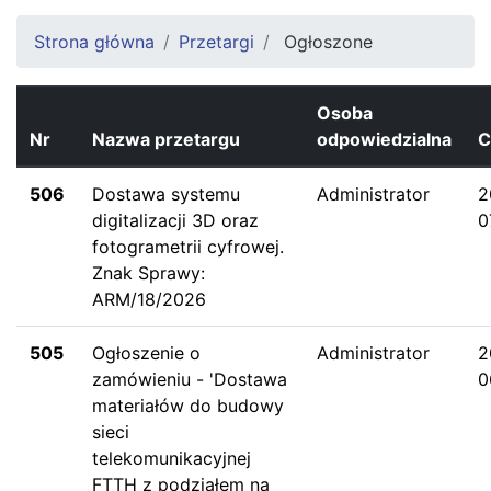
Strona główna
Przetargi
Ogłoszone
Osoba
Nr
Nazwa przetargu
odpowiedzialna
C
506
Dostawa systemu
Administrator
2
digitalizacji 3D oraz
0
fotogrametrii cyfrowej.
Znak Sprawy:
ARM/18/2026
505
Ogłoszenie o
Administrator
2
zamówieniu - 'Dostawa
0
materiałów do budowy
sieci
telekomunikacyjnej
FTTH z podziałem na