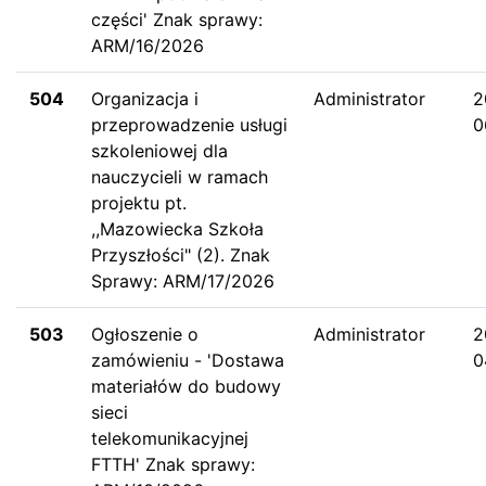
części' Znak sprawy:
ARM/16/2026
504
Organizacja i
Administrator
2
przeprowadzenie usługi
0
szkoleniowej dla
nauczycieli w ramach
projektu pt.
,,Mazowiecka Szkoła
Przyszłości" (2). Znak
Sprawy: ARM/17/2026
503
Ogłoszenie o
Administrator
2
zamówieniu - 'Dostawa
0
materiałów do budowy
sieci
telekomunikacyjnej
FTTH' Znak sprawy: