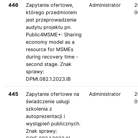
446
Zapytanie ofertowe,
Administrator
2
którego przedmiotem
0
jest przeprowadzenie
audytu projektu pn.
Public4MSME+: Sharing
economy model as a
resource for MSMEs
during recovery time -
second stage. Znak
sprawy:
DPMI.082.1.2023.IB
445
Zapytanie ofertowe na
Administrator
2
świadczenie usługi
0
szkolenia z
autoprezentacji i
wystąpień publicznych.
Znak sprawy: