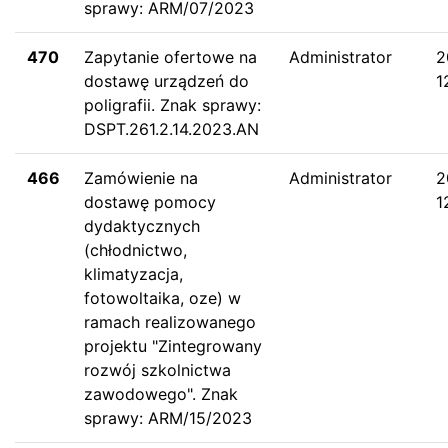
sprawy: ARM/07/2023
470
Zapytanie ofertowe na
Administrator
2
dostawę urządzeń do
1
poligrafii. Znak sprawy:
DSPT.261.2.14.2023.AN
466
Zamówienie na
Administrator
2
dostawę pomocy
1
dydaktycznych
(chłodnictwo,
klimatyzacja,
fotowoltaika, oze) w
ramach realizowanego
projektu "Zintegrowany
rozwój szkolnictwa
zawodowego". Znak
sprawy: ARM/15/2023