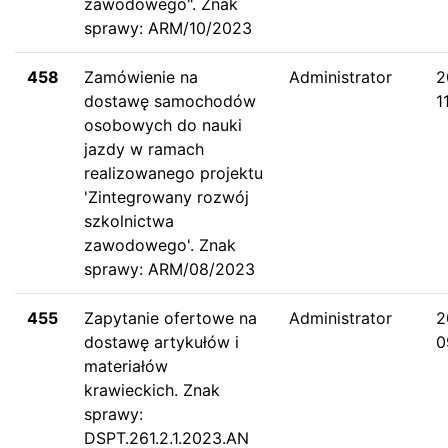
zawodowego". Znak
sprawy: ARM/10/2023
458
Zamówienie na
Administrator
2
dostawę samochodów
1
osobowych do nauki
jazdy w ramach
realizowanego projektu
'Zintegrowany rozwój
szkolnictwa
zawodowego'. Znak
sprawy: ARM/08/2023
455
Zapytanie ofertowe na
Administrator
2
dostawę artykułów i
0
materiałów
krawieckich. Znak
sprawy:
DSPT.261.2.1.2023.AN