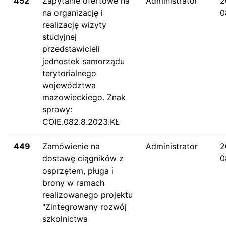
452
Zapytanie ofertowe na
Administrator
2
na organizację i
0
realizację wizyty
studyjnej
przedstawicieli
jednostek samorządu
terytorialnego
województwa
mazowieckiego. Znak
sprawy:
COIE.082.8.2023.KŁ
449
Zamówienie na
Administrator
2
dostawę ciągników z
0
osprzętem, pługa i
brony w ramach
realizowanego projektu
"Zintegrowany rozwój
szkolnictwa