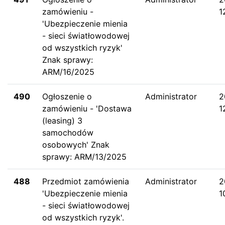
zamówieniu -
1
'Ubezpieczenie mienia
- sieci światłowodowej
od wszystkich ryzyk'
Znak sprawy:
ARM/16/2025
490
Ogłoszenie o
Administrator
2
zamówieniu - 'Dostawa
1
(leasing) 3
samochodów
osobowych' Znak
sprawy: ARM/13/2025
488
Przedmiot zamówienia
Administrator
2
'Ubezpieczenie mienia
1
- sieci światłowodowej
od wszystkich ryzyk'.