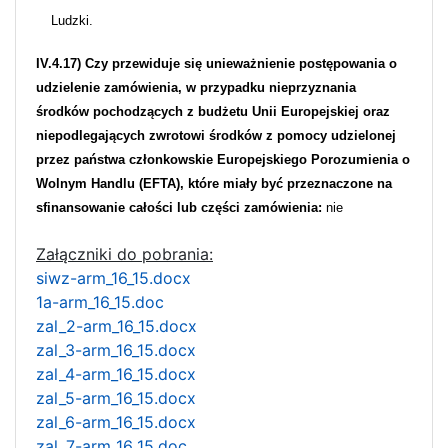
Ludzki.
IV.4.17) Czy przewiduje się unieważnienie postępowania o
udzielenie zamówienia, w przypadku nieprzyznania
środków pochodzących z budżetu Unii Europejskiej oraz
niepodlegających zwrotowi środków z pomocy udzielonej
przez państwa członkowskie Europejskiego Porozumienia o
Wolnym Handlu (EFTA), które miały być przeznaczone na
sfinansowanie całości lub części zamówienia:
nie
Załączniki do pobrania:
siwz-arm_16_15.docx
1a-arm_16_15.doc
zal_2-arm_16_15.docx
zal_3-arm_16_15.docx
zal_4-arm_16_15.docx
zal_5-arm_16_15.docx
zal_6-arm_16_15.docx
zal_7-arm_16_15.doc