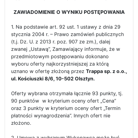
ZAWIADOMIENIE O WYNIKU POSTĘPOWANIA
1. Na podstawie art. 92 ust. 1 ustawy z dnia 29
stycznia 2004 r. – Prawo zamówień publicznych
(t.j. Dz. U. z 2013 r. poz. 907 ze zm.), dalej
zwanej „Ustawą”, Zamawiający informuje, że w
przedmiotowym postępowaniu dokonano
wyboru oferty najkorzystniejszej za którą
uznano w ofertę złożoną przez
Trappa sp. z o.o.,
ul. Kościuszki 8/6, 10-502 Olsztyn.
Oferty wybrana otrzymała łącznie 93 punkty, tj.
90 punktów w kryterium oceny ofert „Cena”
oraz 3 punkty w kryterium oceny ofert „Termin
płatności wynagrodzenia”. Innych ofert nie
złożono.
2. Umowa z wybranym Wykonawcą może być