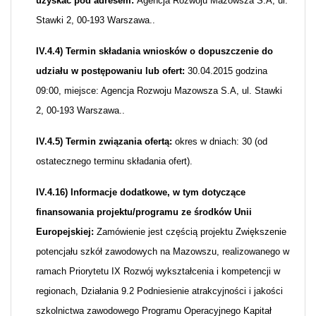
uzyskać pod adresem:
Agencja Rozwoju Mazowsza S.A, ul.
Stawki 2, 00-193 Warszawa..
IV.4.4) Termin składania wniosków o dopuszczenie do
udziału w postępowaniu lub ofert:
30.04.2015 godzina
09:00, miejsce: Agencja Rozwoju Mazowsza S.A, ul. Stawki
2, 00-193 Warszawa..
IV.4.5) Termin związania ofertą:
okres w dniach: 30 (od
ostatecznego terminu składania ofert).
IV.4.16) Informacje dodatkowe, w tym dotyczące
finansowania projektu/programu ze środków Unii
Europejskiej:
Zamówienie jest częścią projektu Zwiększenie
potencjału szkół zawodowych na Mazowszu, realizowanego w
ramach Priorytetu IX Rozwój wykształcenia i kompetencji w
regionach, Działania 9.2 Podniesienie atrakcyjności i jakości
szkolnictwa zawodowego Programu Operacyjnego Kapitał