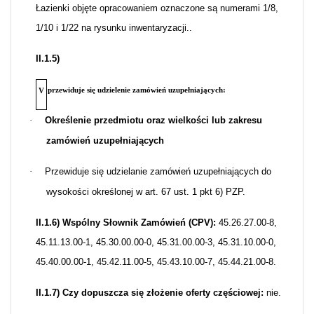
Łazienki objęte opracowaniem oznaczone są numerami 1/8,
1/10 i 1/22 na rysunku inwentaryzacji..
II.1.5)
przewiduje się udzielenie zamówień uzupełniających:
V
·
Określenie przedmiotu oraz wielkości lub zakresu
zamówień uzupełniających
·
Przewiduje się udzielanie zamówień uzupełniających do
wysokości określonej w art. 67 ust. 1 pkt 6) PZP.
II.1.6) Wspólny Słownik Zamówień (CPV):
45.26.27.00-8,
45.11.13.00-1, 45.30.00.00-0, 45.31.00.00-3, 45.31.10.00-0,
45.40.00.00-1, 45.42.11.00-5, 45.43.10.00-7, 45.44.21.00-8.
II.1.7) Czy dopuszcza się złożenie oferty częściowej:
nie.