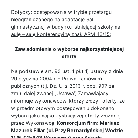
Dotyczy: postępowania w trybie przetargu
nieograniczonego na adaptacje Sali
gimnastycznej w budynku istniejącej szkoły na
aulę – salę konferencyjną znak ARM 43/15;
Zawiadomienie o wyborze najkorzystniejszej
oferty
Na podstawie art. 92 ust. 1 pkt 1) ustawy z dnia
29 stycznia 2004 r. – Prawo zamówień
publicznych (t.j. Dz. U. z 2013 r. poz. 907 ze
zm.), dalej zwanej „Ustawą”, Zamawiający
informuje wykonawców, którzy złożyli oferty, że
w przedmiotowym postępowaniu dokonano
wyboru jako najkorzystniejszej oferty złożonej
przez Wykonawcę:
Konsorcjum firm: Mariusz
Mazurek Fillar (ul. Przy Bernardyńskiej Wodzie
11/5, 02-943 Warszawa) oraz Arkada