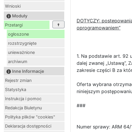
Wnioski
Moduły
DOTYCZY: postępowania 
Przetargi
oprogramowaniem”
ogłoszone
rozstrzygnięte
unieważnione
1. Na podstawie art. 92 
archiwum
dalej zwanej „Ustawą”, 
zakresie części B za któ
Inne Informacje
Rejestr zmian
Oferta wybrana otrzymał
Statystyka
niniejszym postępowaniu
Instrukcja i pomoc
###
Redakcja Biuletynu
Polityka plików "cookies"
Deklaracja dostępności
Numer sprawy: ARM 64/