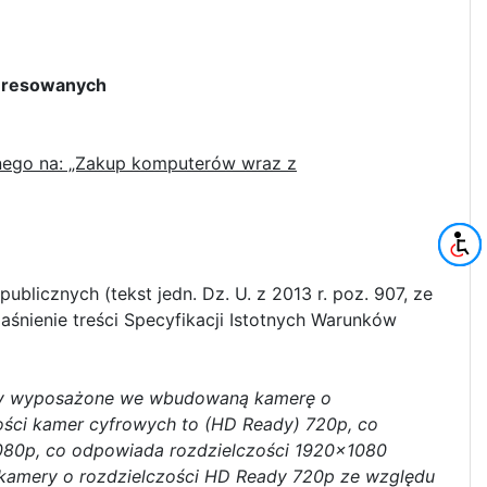
owanych
nego na: „Zakup komputerów wraz z
ublicznych (tekst jedn. Dz. U. z 2013 r. poz. 907, ze
aśnienie treści Specyfikacji Istotnych Warunków
yły wyposażone we wbudowaną kamerę o
zości kamer cyfrowych to (HD Ready) 720p, co
 1080p, co odpowiada rozdzielczości 1920x1080
ą kamery o rozdzielczości HD Ready 720p ze względu