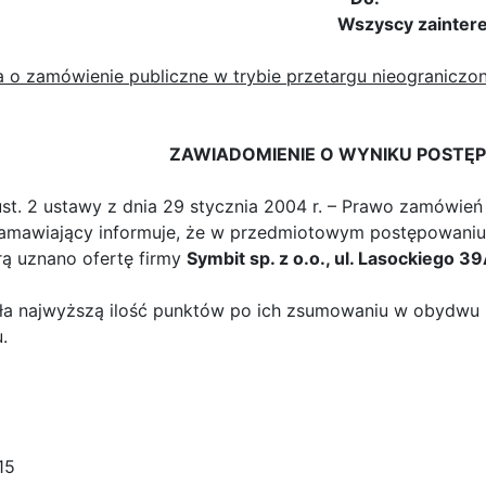
Wszyscy zaintereso
o zamówienie publiczne w trybie przetargu nieograniczo
ZAWIADOMIENIE O WYNIKU POSTĘ
ust. 2 ustawy z dnia 29 stycznia 2004 r. – Prawo zamówień p
Zamawiający informuje, że w przedmiotowym postępowaniu
rą uznano ofertę firmy
Symbit sp. z o.o., ul. Lasockiego 3
a najwyższą ilość punktów po ich zsumowaniu w obydwu kr
.
15