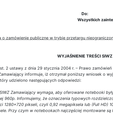
Do:
Wszystkich zainteres
o zamówienie publiczne w trybie przetargu nieograniczo
WYJAŚNIENIE TREŚCI SIWZ
ust. 2 ustawy z dnia 29 stycznia 2004 r. – Prawo zamówień p
Zamawiający informuje, iż otrzymał poniższy wniosek o wyj
tóry udzielono następujących odpowiedzi:
o SIWZ Zamawiający wymaga, aby oferowane notebooki b
iej 960p. Informujemy, że oznaczenia typowych rozdzielc
i 1280x720 pikseli, czyli 0,92 megapiksela lub (Full HD)
ksele. Przy czym w notebookach najczęściej montowane s