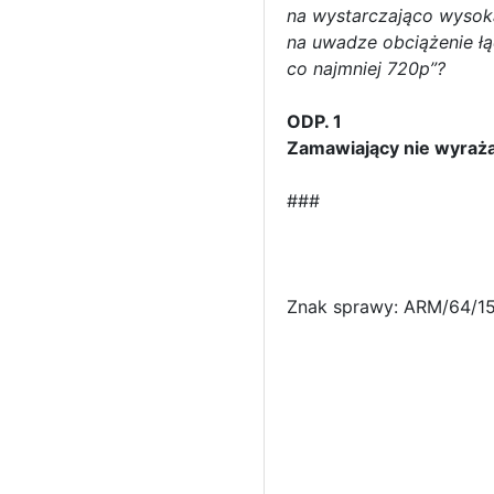
na wystarczająco wysoką
na uwadze obciążenie ł
co najmniej 720p”?
ODP. 1
Zamawiający nie wyraża
###
Znak sprawy: ARM/64/1