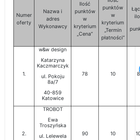
Ilość
punktów
Łąc
Nazwa i
punktów
Numer
w
il
adres
w
oferty
kryterium
Wykonawcy
kryterium
pun
„Termin
„Cena”
płatności”
w&w design
Katarzyna
Kaczmarczyk
1.
78
10
8
ul. Pokoju
8a/7
40-859
Katowice
TROBOT
Ewa
Troszyńska
2.
90
10
1
ul. Lelewela