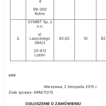
4
99-300
Kutno
SYMBIT Sp. z
o.o.
ul.
3.
Lasockiego
82,62
10
92
39A/2
20-612
Lublin
###
Warszawa, 2 listopada 2015 r.
Znak sprawy: ARM/70/15
OGŁOSZENIE O ZAMÓWIENIU