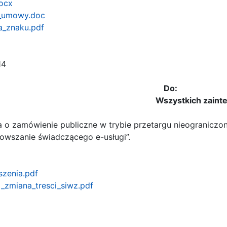
docx
r_umowy.doc
ga_znaku.pdf
14
Do:
Wszystkich zainteres
o zamówienie publiczne w trybie przetargu nieograniczon
owszanie świadczącego e-usługi”.
szenia.pdf
i_zmiana_tresci_siwz.pdf