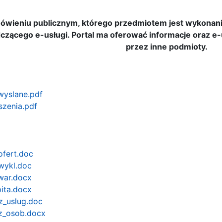
ówieniu publicznym, którego przedmiotem jest wykonanie
ącego e-usługi. Portal ma oferować informacje oraz e-u
przez inne podmioty.
wyslane.pdf
szenia.pdf
ofert.doc
wykl.doc
war.docx
pita.docx
z_uslug.doc
az_osob.docx