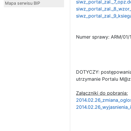
siwz_portal_zal._7_opz.
Mapa serwisu BIP
siwz_portal_zal._8_wzo
siwz_portal_zal._9_ksie
Numer sprawy: ARM/01/
DOTYCZY: postępowania 
utrzymanie Portalu M@z
Załączniki do pobrania:
2014.02.26_zmiana_oglo
2014.02.26_wyjasnienia_