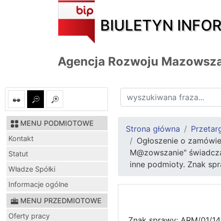
BIULETYN INFO
Agencja Rozwoju Mazowsza
MENU PODMIOTOWE
Strona główna
Przetar
Kontakt
Ogłoszenie o zamówien
M@zowszanie" świadczące
Statut
inne podmioty. Znak sp
Władze Spółki
Informacje ogólne
MENU PRZEDMIOTOWE
Oferty pracy
Znak sprawy: ARM/01/14