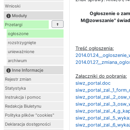
Wnioski
Ogłoszenie o zam
Moduły
M@zowszanie" świadcz
Przetargi
ogłoszone
rozstrzygnięte
Treść ogłoszenia:
unieważnione
2014.01.24__ogloszenie_
archiwum
2014.01.27__zmiana_oglo
Inne Informacje
Załączniki do pobrania:
Rejestr zmian
siwz_portal.doc
Statystyka
siwz_portal_zal._1_form_
siwz_portal_zal._2_osw_
Instrukcja i pomoc
siwz_portal_zal._3_osw_
Redakcja Biuletynu
siwz_portal_zal._4_g_ka
Polityka plików "cookies"
siwz_portal_zal._5_wyka
Deklaracja dostępności
siwz_portal_zal._6_wyk