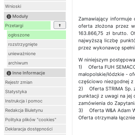
Wnioski
Moduły
Zamawiający informuje 
Przetargi
oferta złożona przez w
163.866,75 zł brutto. 
ogłoszone
najwyższą liczbę punkt
rozstrzygnięte
przez wykonawcę spełni
unieważnione
W niniejszym postępowan
archiwum
1) Oferta FUH SEMACO Sp
Inne Informacje
małopolskie/łódzkie - of
częściowo niezgodnej z
Rejestr zmian
2) Oferta STRIMA Sp. z 
Statystyka
punktacji z uwagi na je
Instrukcja i pomoc
zamówienia do Zapytani
3) Oferta W&A Adam Wasi
Redakcja Biuletynu
Oferta otrzymała łączni
Polityka plików "cookies"
Deklaracja dostępności