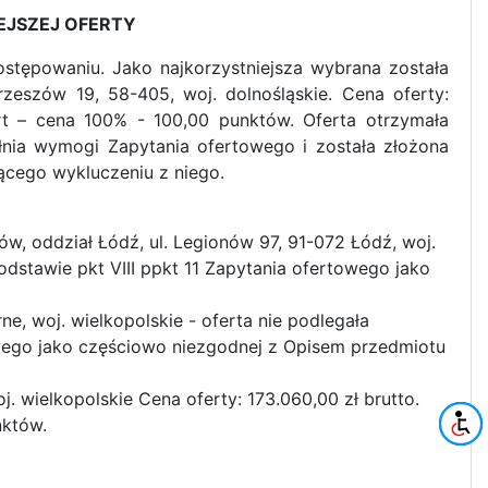
EJSZEJ OFERTY
stępowaniu. Jako najkorzystniejsza wybrana została
zeszów 19, 58-405, woj. dolnośląskie. Cena oferty:
ert – cena 100% - 100,00 punktów. Oferta otrzymała
łnia wymogi Zapytania ofertowego i została złożona
ącego wykluczeniu z niego.
w, oddział Łódź, ul. Legionów 97, 91-072 Łódź, woj.
podstawie pkt VIII ppkt 11 Zapytania ofertowego jako
, woj. wielkopolskie - oferta nie podlegała
towego jako częściowo niezgodnej z Opisem przedmiotu
wielkopolskie Cena oferty: 173.060,00 zł brutto.
nktów.