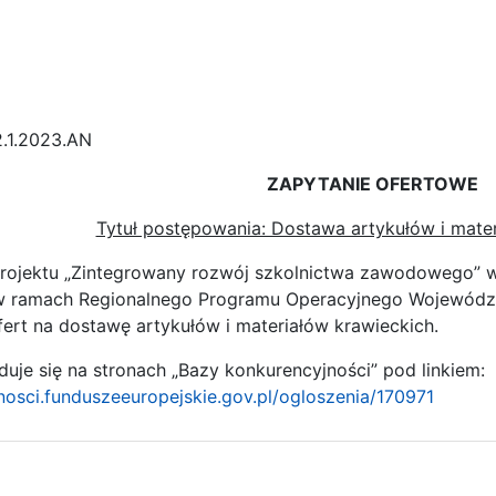
2.1.2023.AN
ZAPYTANIE OFERTOWE
Tytuł postępowania: Dostawa artykułów i mate
 projektu „Zintegrowany rozwój szkolnictwa zawodowego”
w ramach Regionalnego Programu Operacyjnego Wojewódz
fert na dostawę artykułów i materiałów krawieckich.
uje się na stronach „Bazy konkurencyjności” pod linkiem:
nosci.funduszeeuropejskie.gov.pl/ogloszenia/170971