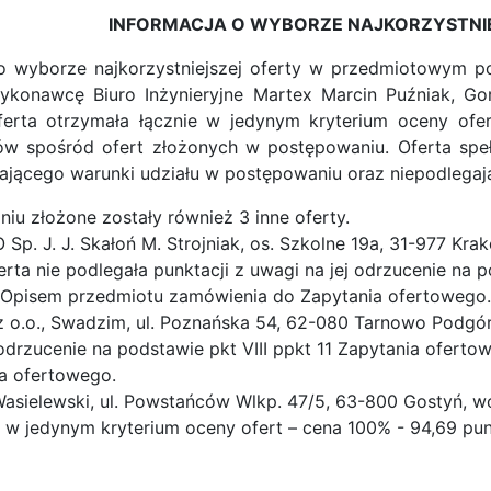
INFORMACJA O WYBORZE NAJKORZYSTNI
o wyborze najkorzystniejszej oferty w przedmiotowym po
ykonawcę Biuro Inżynieryjne Martex Marcin Puźniak, Gor
Oferta otrzymała łącznie w jedynym kryterium oceny of
ów spośród ofert złożonych w postępowaniu. Oferta spe
ającego warunki udziału w postępowaniu oraz niepodlegaj
iu złożone zostały również 3 inne oferty.
. J. J. Skałoń M. Strojniak, os. Szkolne 19a, 31-977 Krakó
erta nie podlegała punktacji z uwagi na jej odrzucenie na 
 Opisem przedmiotu zamówienia do Zapytania ofertowego.
o.o., Swadzim, ul. Poznańska 54, 62-080 Tarnowo Podgórne
j odrzucenie na podstawie pkt VIII ppkt 11 Zapytania ofer
a ofertowego.
elewski, ul. Powstańców Wlkp. 47/5, 63-800 Gostyń, woj. 
e w jedynym kryterium oceny ofert – cena 100% - 94,69 pu