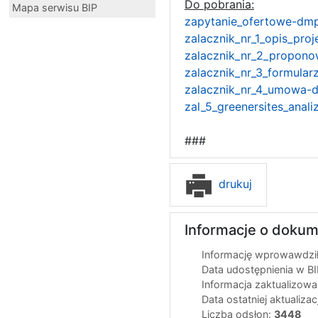
Do pobrania:
Mapa serwisu BIP
zapytanie_ofertowe-dmp
zalacznik_nr_1_opis_pro
zalacznik_nr_2_propono
zalacznik_nr_3_formula
zalacznik_nr_4_umowa-d
zal_5_greenersites_ana
###
drukuj
Informacje o dokum
Informację wprowawdził
Data udostępnienia w B
Informacja zaktualizow
Data ostatniej aktualizac
Liczba odsłon:
3448