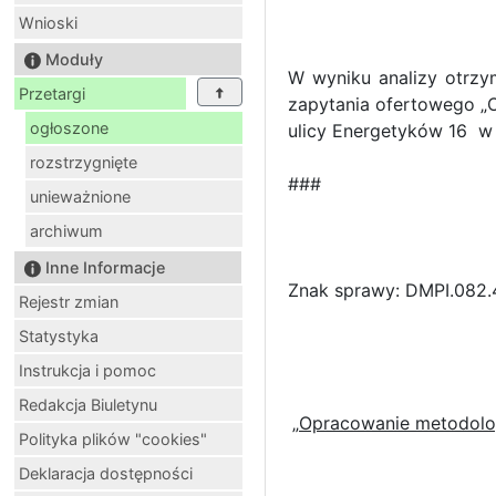
Wnioski
Moduły
W wyniku analizy otrz
Przetargi
zapytania ofertowego „
ogłoszone
ulicy Energetyków 16 w 
rozstrzygnięte
###
unieważnione
archiwum
Inne Informacje
Znak sprawy: DMPI.082
Rejestr zmian
Statystyka
Instrukcja i pomoc
Redakcja Biuletynu
„Opracowanie metodolog
Polityka plików "cookies"
Deklaracja dostępności