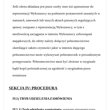
Jeśli oferta składana jest przez osoby inne niż uprawnione do
reprezentacji Wykonawcy na podstawie postanowień zawartych w
statutach, umowach lub innych aktach prawnych regulujących
sprawy związane z reprezentacją Wykonawcy, w tym z
możliwością zaciągania w imieniu Wykonawcy zobowiązań
majątkowych, do oferty należy dołączyć pełnomocnictwo
określające zakres czynności jakie w imieniu dającego
pełnomocnictwo może wykonywać pełnomocnik w prowadzonym
postępowaniu. Pełnomocnictwo musi być złożone w oryginale
bądź kopii poświadczonej za zgodność z oryginałem przez
notariusza
SEKCJA IV: PROCEDURA
IV.1) TRYB UDZIELENIA ZAMÓWIENIA
IV.1.1) Tryb udzielenia zamówienia:
przetarg nieograniczony.