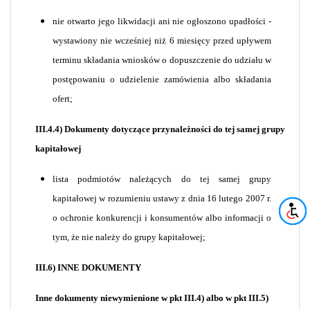
nie otwarto jego likwidacji ani nie ogłoszono upadłości -
wystawiony nie wcześniej niż 6 miesięcy przed upływem
terminu składania wniosków o dopuszczenie do udziału w
postępowaniu o udzielenie zamówienia albo składania
ofert;
III.4.4) Dokumenty dotyczące przynależności do tej samej grupy
kapitałowej
lista podmiotów należących do tej samej grupy
kapitałowej w rozumieniu ustawy z dnia 16 lutego 2007 r.
o ochronie konkurencji i konsumentów albo informacji o
tym, że nie należy do grupy kapitałowej;
III.6) INNE DOKUMENTY
Inne dokumenty niewymienione w pkt III.4) albo w pkt III.5)