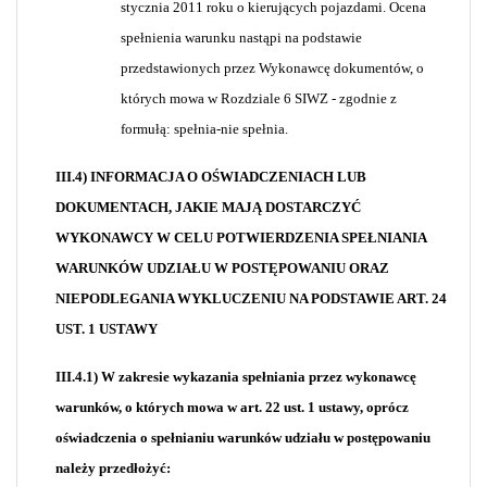
stycznia 2011 roku o kierujących pojazdami. Ocena
spełnienia warunku nastąpi na podstawie
przedstawionych przez Wykonawcę dokumentów, o
których mowa w Rozdziale 6 SIWZ - zgodnie z
formułą: spełnia-nie spełnia.
III.4) INFORMACJA O OŚWIADCZENIACH LUB
DOKUMENTACH, JAKIE MAJĄ DOSTARCZYĆ
WYKONAWCY W CELU POTWIERDZENIA SPEŁNIANIA
WARUNKÓW UDZIAŁU W POSTĘPOWANIU ORAZ
NIEPODLEGANIA WYKLUCZENIU NA PODSTAWIE ART. 24
UST. 1 USTAWY
III.4.1) W zakresie wykazania spełniania przez wykonawcę
warunków, o których mowa w art. 22 ust. 1 ustawy, oprócz
oświadczenia o spełnianiu warunków udziału w postępowaniu
należy przedłożyć: