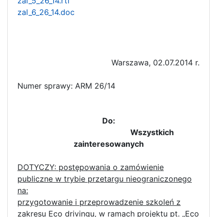
zal_5_26_14.rtf
zal_6_26_14.doc
Warszawa, 02.07.2014 r.
Numer sprawy: ARM 26/14
Do:
Wszystkich
zainteresowanych
DOTYCZY: postępowania o zamówienie
publiczne w trybie przetargu nieograniczonego
na:
przygotowanie i przeprowadzenie szkoleń z
zakresu Eco drivingu, w ramach projektu pt. „Eco