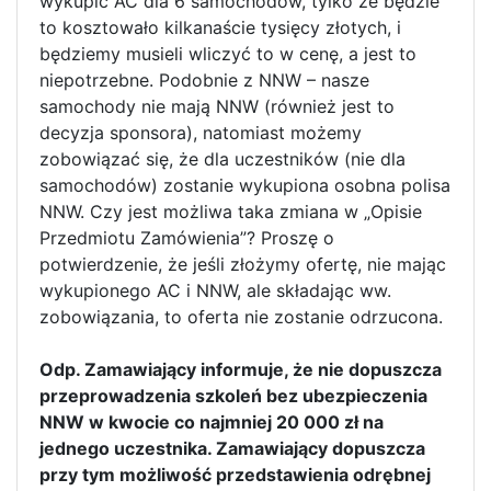
wykupić AC dla 6 samochodów, tylko że będzie
to kosztowało kilkanaście tysięcy złotych, i
będziemy musieli wliczyć to w cenę, a jest to
niepotrzebne. Podobnie z NNW – nasze
samochody nie mają NNW (również jest to
decyzja sponsora), natomiast możemy
zobowiązać się, że dla uczestników (nie dla
samochodów) zostanie wykupiona osobna polisa
NNW. Czy jest możliwa taka zmiana w „Opisie
Przedmiotu Zamówienia”? Proszę o
potwierdzenie, że jeśli złożymy ofertę, nie mając
wykupionego AC i NNW, ale składając ww.
zobowiązania, to oferta nie zostanie odrzucona.
Odp. Zamawiający informuje, że nie dopuszcza
przeprowadzenia szkoleń bez ubezpieczenia
NNW w kwocie co najmniej 20 000 zł na
jednego uczestnika. Zamawiający dopuszcza
przy tym możliwość przedstawienia odrębnej