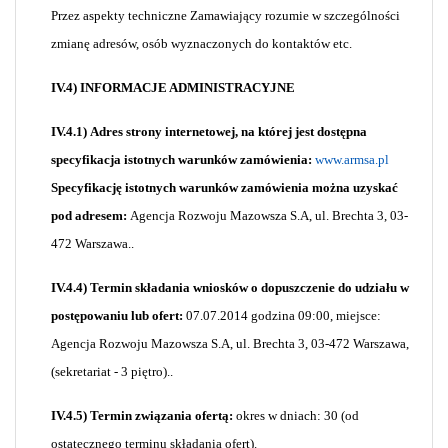
Przez aspekty techniczne Zamawiający rozumie w szczególności
zmianę adresów, osób wyznaczonych do kontaktów etc.
IV.4) INFORMACJE ADMINISTRACYJNE
IV.4.1)
Adres strony internetowej, na której jest dostępna
specyfikacja istotnych warunków zamówienia:
www.armsa.pl
Specyfikację istotnych warunków zamówienia można uzyskać
pod adresem:
Agencja Rozwoju Mazowsza S.A, ul. Brechta 3, 03-
472 Warszawa..
IV.4.4) Termin składania wniosków o dopuszczenie do udziału w
postępowaniu lub ofert:
07.07.2014 godzina 09:00, miejsce:
Agencja Rozwoju Mazowsza S.A, ul. Brechta 3, 03-472 Warszawa,
(sekretariat - 3 piętro)..
IV.4.5) Termin związania ofertą:
okres w dniach: 30 (od
ostatecznego terminu składania ofert).