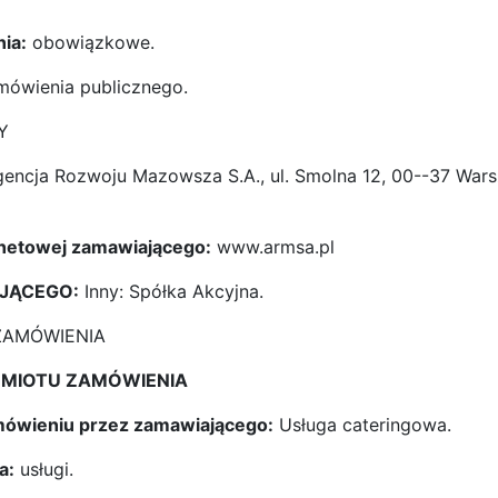
ia:
obowiązkowe.
ówienia publicznego.
Y
encja Rozwoju Mazowsza S.A., ul. Smolna 12, 00--37 Warsz
rnetowej zamawiającego:
www.armsa.pl
AJĄCEGO:
Inny: Spółka Akcyjna.
 ZAMÓWIENIA
EDMIOTU ZAMÓWIENIA
amówieniu przez zamawiającego:
Usługa cateringowa.
a:
usługi.