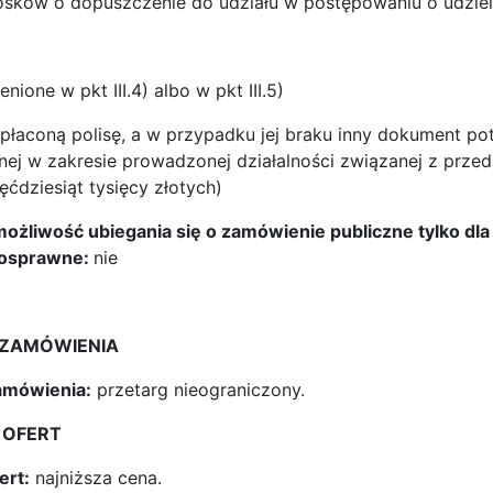
osków o dopuszczenie do udziału w postępowaniu o udziel
ione w pkt III.4) albo w pkt III.5)
łaconą polisę, a w przypadku jej braku inny dokument po
nej w zakresie prowadzonej działalności związanej z prze
ęćdziesiąt tysięcy złotych)
ię możliwość ubiegania się o zamówienie publiczne tylko
nosprawne:
nie
A ZAMÓWIENIA
zamówienia:
przetarg nieograniczony.
 OFERT
ert:
najniższa cena.