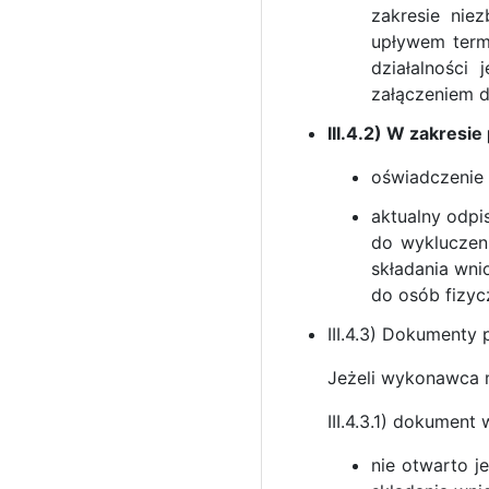
zakresie nie
upływem term
działalności
załączeniem d
III.4.2) W zakresi
oświadczenie
aktualny odpi
do wykluczeni
składania wni
do osób fizyc
III.4.3) Dokumenty
Jeżeli wykonawca m
III.4.3.1) dokument
nie otwarto j