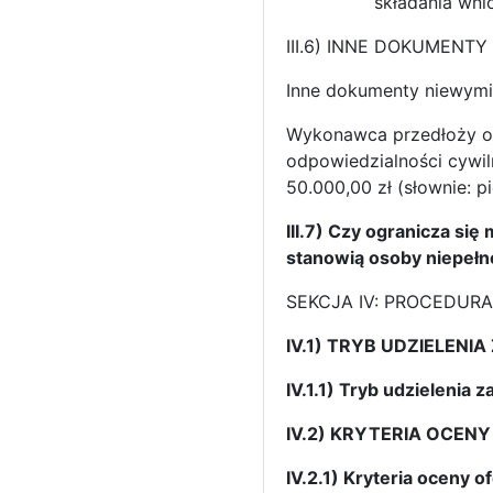
składania wni
III.6) INNE DOKUMENTY
Inne dokumenty niewymien
Wykonawca przedłoży op
odpowiedzialności cywil
50.000,00 zł (słownie: pi
III.7) Czy ogranicza s
stanowią osoby niepeł
SEKCJA IV: PROCEDURA
IV.1) TRYB UDZIELENI
IV.1.1) Tryb udzielenia 
IV.2) KRYTERIA OCENY
IV.2.1) Kryteria oceny of