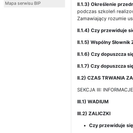
Mapa serwisu BIP
II.1.3) Określenie prze
podczas szkoleń realiz
Zamawiający rozumie us
II.1.4) Czy przewiduje 
II.1.5) Wspólny Słowni
II.1.6) Czy dopuszcza si
II.1.7) Czy dopuszcza si
II.2) CZAS TRWANIA 
SEKCJA III: INFORMA
III.1) WADIUM
III.2) ZALICZKI
Czy przewiduje się