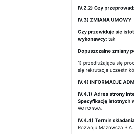
IV.2.2) Czy przeprowad
IV.3) ZMIANA UMOWY
Czy przewiduje się ist
wykonawcy:
tak
Dopuszczalne zmiany p
1) przedłużająca się pro
się rekrutacja uczestnik
IV.4) INFORMACJE AD
IV.4.1)
Adres strony int
Specyfikację istotnyc
Warszawa.
IV.4.4) Termin składan
Rozwoju Mazowsza S.A. u