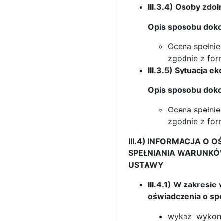
III.3.4) Osoby zd
Opis sposobu doko
Ocena spełni
zgodnie z form
III.3.5) Sytuacja 
Opis sposobu doko
Ocena spełni
zgodnie z form
III.4) INFORMACJA 
SPEŁNIANIA WARUNKÓW
USTAWY
III.4.1) W zakresi
oświadczenia o sp
wykaz wykona