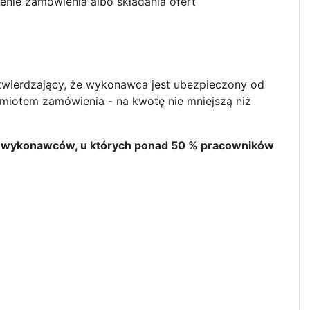
enie zamówienia albo składania ofert
twierdzający, że wykonawca jest ubezpieczony od
dmiotem zamówienia - na kwotę nie mniejszą niż
 dla wykonawców, u których ponad 50 % pracowników