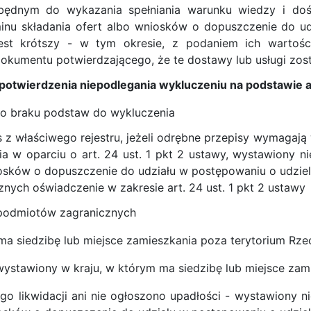
zbędnym do wykazania spełniania warunku wiedzy i dośw
inu składania ofert albo wniosków o dopuszczenie do ud
 jest krótszy - w tym okresie, z podaniem ich wartośc
okumentu potwierdzającego, że te dostawy lub usługi zo
e potwierdzenia niepodlegania wykluczeniu na podstawie ar
 o braku podstaw do wykluczenia
s z właściwego rejestru, jeżeli odrębne przepisy wymagają
a w oparciu o art. 24 ust. 1 pkt 2 ustawy, wystawiony n
osków o dopuszczenie do udziału w postępowaniu o udziele
znych oświadczenie w zakresie art. 24 ust. 1 pkt 2 ustawy
 podmiotów zagranicznych
a siedzibę lub miejsce zamieszkania poza terytorium Rzecz
 wystawiony w kraju, w którym ma siedzibę lub miejsce zam
ego likwidacji ani nie ogłoszono upadłości - wystawiony 