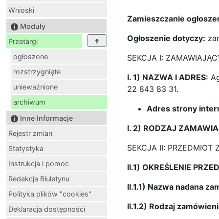
Wnioski
Zamieszczanie ogłoszen
Moduły
Ogłoszenie dotyczy:
zam
Przetargi
ogłoszone
SEKCJA I: ZAMAWIAJĄC
rozstrzygnięte
I. 1) NAZWA I ADRES:
Ag
unieważnione
22 843 83 31.
archiwum
Adres strony inte
Inne Informacje
I. 2) RODZAJ ZAMAWI
Rejestr zmian
SEKCJA II: PRZEDMIOT
Statystyka
Instrukcja i pomoc
II.1) OKREŚLENIE PRZ
Redakcja Biuletynu
II.1.1) Nazwa nadana z
Polityka plików "cookies"
II.1.2) Rodzaj zamówieni
Deklaracja dostępności