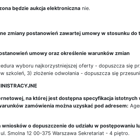
zona będzie aukcja elektroniczna
nie.
otne zmiany postanowień zawartej umowy w stosunku do t
ostanowień umowy oraz określenie warunków zmian
cedura wyboru najkorzystniejszej oferty - dopuszcza się prz
ów szkoleń, 3) złożenie odwołania - dopuszcza się przesunię
MINISTRACYJNE
ernetowej, na której jest dostępna specyfikacja istotny
h warunków zamówienia można uzyskać pod adresem:
Agen
ia wniosków o dopuszczenie do udziału w postępowaniu lu
l. Smolna 12 00-375 Warszawa Sekretariat - 4 piętro.