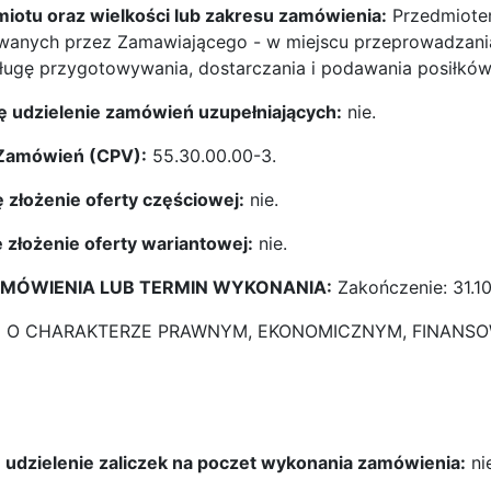
dmiotu oraz wielkości lub zakresu zamówienia:
Przedmiotem
owanych przez Zamawiającego - w miejscu przeprowadzania
ługę przygotowywania, dostarczania i podawania posiłków
się udzielenie zamówień uzupełniających:
nie.
k Zamówień (CPV):
55.30.00.00-3.
ę złożenie oferty częściowej:
nie.
ę złożenie oferty wariantowej:
nie.
ZAMÓWIENIA LUB TERMIN WYKONANIA:
Zakończenie: 31.10
CJE O CHARAKTERZE PRAWNYM, EKONOMICZNYM, FINANS
 udzielenie zaliczek na poczet wykonania zamówienia:
ni