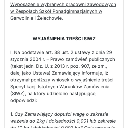
Wyposażenie wybranych pracowni zawodowych
w Zespołach Szkół Ponadgimnazjalnych w
Garwolinie i Żelechowie.
WYJAŚNIENIA TREŚCI SIWZ
I. Na podstawie art. 38 ust. 2 ustawy z dnia 29
stycznia 2004 r. – Prawo zamówień publicznych
(tekst jedn. Dz. U. z 2013 r. poz. 907, ze zm.,
dalej jako Ustawa) Zamawiający informuje, iż
otrzymał poniższy wniosek o wyjaśnienie treści
Specyfikacji Istotnych Warunków Zamówienia
(SIWZ), na który udzielono następującej
odpowiedzi:
1.
Czy Zamawiający dopuści wagę o zakresie
ważenia do 2kg i dokładności 0,001 lub zakresie
do 10 kg i dokładności 0,002 kg? Opis wskazuje