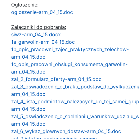
Ogłoszenie:
ogloszenie-arm_04_15.doc
Załączniki do pobrania:
siwz-arm_04_15.docx
1a_garwolin-arm_04_15.doc
1b_opis_pracowni_zajec_praktycznych_zelechow-
arm_04_15.doc
1c_opis_pracowni_obslugi_konsumenta_garwolin-
arm_04_15.doc
zal_2_formularz_oferty-arm_04_15.doc
zal_3_oswiadczenie_o_braku_podstaw_do_wylkuczeni
arm_04_15.doc
zal_4_lista_podmiotow_nalezacych_do_tej_samej_grup
arm_04_15.doc
zal_5_oswiadczenie_o_spelnianiu_warunkow_udzialu_
arm_04_15.doc
zal_6_wykaz_glownych_dostaw-arm_04_15.doc
zal_7_istotne_postanowienia_umowy-