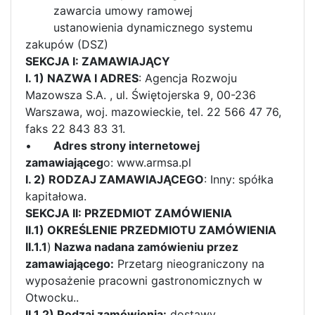
zawarcia umowy ramowej
ustanowienia dynamicznego systemu
zakupów (DSZ)
SEKCJA I: ZAMAWIAJĄCY
I. 1) NAZWA I ADRES
: Agencja Rozwoju
Mazowsza S.A. , ul. Świętojerska 9, 00-236
Warszawa, woj. mazowieckie, tel. 22 566 47 76,
faks 22 843 83 31.
•
Adres strony internetowej
zamawiająceg
o: www.armsa.pl
I. 2) RODZAJ ZAMAWIAJĄCEGO
: Inny: spółka
kapitałowa.
SEKCJA II: PRZEDMIOT ZAMÓWIENIA
II.1) OKREŚLENIE PRZEDMIOTU ZAMÓWIENIA
II.1.1
)
Nazwa nadana zamówieniu przez
zamawiającego:
Przetarg nieograniczony na
wyposażenie pracowni gastronomicznych w
Otwocku..
II.1.2) Rodzaj zamówienia:
dostawy.