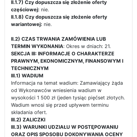
II.1.7) Czy dopuszcza się złożenie oferty
częściowej:
nie.
II.1.8) Czy dopuszcza się złożenie oferty
wariantowej:
nie.
II.2) CZAS TRWANIA ZAMÓWIENIA LUB
TERMIN WYKONANIA
: Okres w dniach: 21.
SEKCJA III: INFORMACJE O CHARAKTERZE
PRAWNYM, EKONOMICZNYM, FINANSOWYM I
TECHNICZNYM
III.1) WADIUM
Informacja na temat wadium: Zamawiający żąda
od Wykonawców wniesienia wadium w
wysokości 1 500 zł (jeden tysiąc pięćset złotych.
Wadium wnosi się przed upływem terminu
składania ofert.
III.2) ZALICZKI
III.3) WARUNKI UDZIAŁU W POSTĘPOWANIU
ORAZ OPIS SPOSOBU DOKONYWANIA OCENY