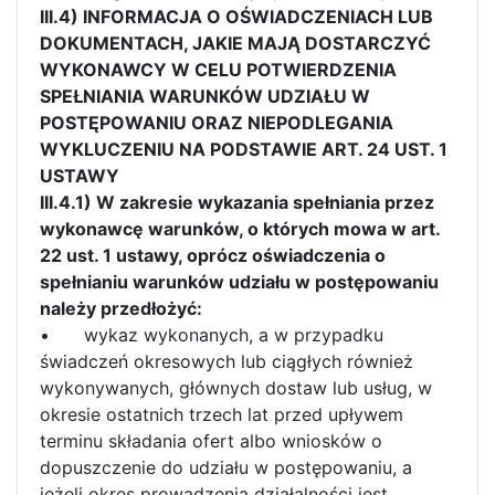
III.4) INFORMACJA O OŚWIADCZENIACH LUB
DOKUMENTACH, JAKIE MAJĄ DOSTARCZYĆ
WYKONAWCY W CELU POTWIERDZENIA
SPEŁNIANIA WARUNKÓW UDZIAŁU W
POSTĘPOWANIU ORAZ NIEPODLEGANIA
WYKLUCZENIU NA PODSTAWIE ART. 24 UST. 1
USTAWY
III.4.1) W zakresie wykazania spełniania przez
wykonawcę warunków, o których mowa w art.
22 ust. 1 ustawy, oprócz oświadczenia o
spełnianiu warunków udziału w postępowaniu
należy przedłożyć:
•
wykaz wykonanych, a w przypadku
świadczeń okresowych lub ciągłych również
wykonywanych, głównych dostaw lub usług, w
okresie ostatnich trzech lat przed upływem
terminu składania ofert albo wniosków o
dopuszczenie do udziału w postępowaniu, a
jeżeli okres prowadzenia działalności jest