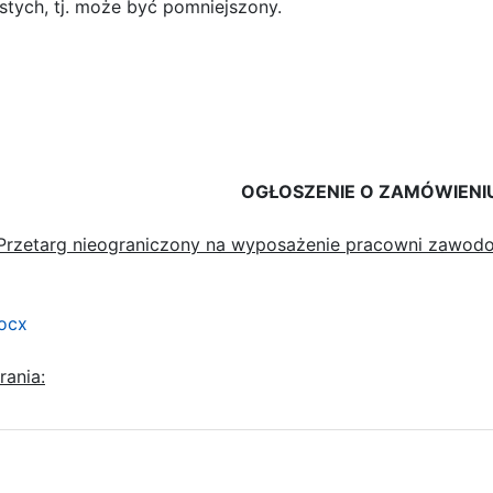
tych, tj. może być pomniejszony.
5
OGŁOSZENIE O ZAMÓWIENI
Przetarg nieograniczony na wyposażenie pracowni zawo
docx
rania: