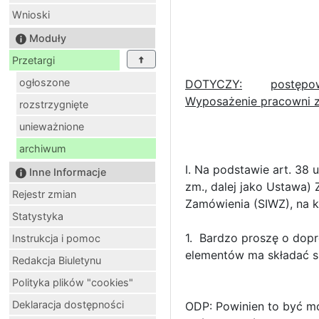
Wnioski
Moduły
Przetargi
ogłoszone
DOTYCZY:
postępow
Wyposażenie pracowni
rozstrzygnięte
unieważnione
archiwum
I. Na podstawie art. 38 
Inne Informacje
zm., dalej jako Ustawa) 
Rejestr zmian
Zamówienia (SIWZ), na k
Statystyka
1. Bardzo proszę o dopr
Instrukcja i pomoc
elementów ma składać si
Redakcja Biuletynu
Polityka plików "cookies"
Deklaracja dostępności
ODP: Powinien to być mo