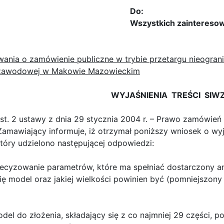
Do:
Wszystkich zaintereso
ania o zamówienie publiczne w trybie przetargu nieogran
 zawodowej w Makowie Mazowieckim
WYJAŚNIENIA TREŚCI SIW
ust. 2 ustawy z dnia 29 stycznia 2004 r. – Prawo zamówień p
Zamawiający informuje, iż otrzymał poniższy wniosek o wyj
tóry udzielono następującej odpowiedzi:
ecyzowanie parametrów, które ma spełniać dostarczony a
ę model oraz jakiej wielkości powinien być (pomniejszony
del do złożenia, składający się z co najmniej 29 części, 