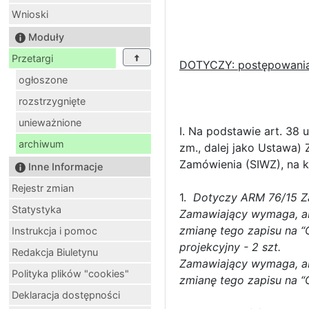
Wnioski
Moduły
Przetargi
DOTYCZY: postępowania 
ogłoszone
rozstrzygnięte
unieważnione
I. Na podstawie art. 38 
archiwum
zm., dalej jako Ustawa) 
Zamówienia (SIWZ), na k
Inne Informacje
Rejestr zmian
1.
Dotyczy ARM 76/15 Zał
Statystyka
Zamawiający wymaga, aby
zmianę tego zapisu na “
Instrukcja i pomoc
projekcyjny - 2 szt.
Redakcja Biuletynu
Zamawiający wymaga, aby
Polityka plików "cookies"
zmianę tego zapisu na “
Deklaracja dostępności