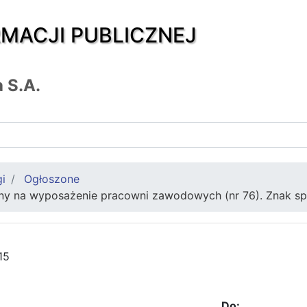
RMACJI PUBLICZNEJ
 S.A.
gi
Ogłoszone
ony na wyposażenie pracowni zawodowych (nr 76). Znak s
15
Do: