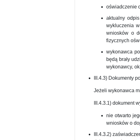
oświadczenie 
aktualny odpis
wykluczenia w 
wniosków o do
fizycznych oświ
wykonawca pow
będą brały udz
wykonawcy, okre
III.4.3) Dokumenty 
Jeżeli wykonawca ma 
III.4.3.1) dokument 
nie otwarto je
wniosków o dop
III.4.3.2)
zaświadczeni