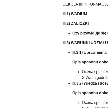
SEKCJA III: INFORMA
III.1) WADIUM
III.2) ZALICZKI
Czy przewiduje się
III.3) WARUNKI UDZI
III.3.1) Uprawnieni
Opis sposobu doko
Ocena spełnie
SIWZ - zgodnie 
III.3.2) Wiedza i do
Opis sposobu doko
Ocena spełnie