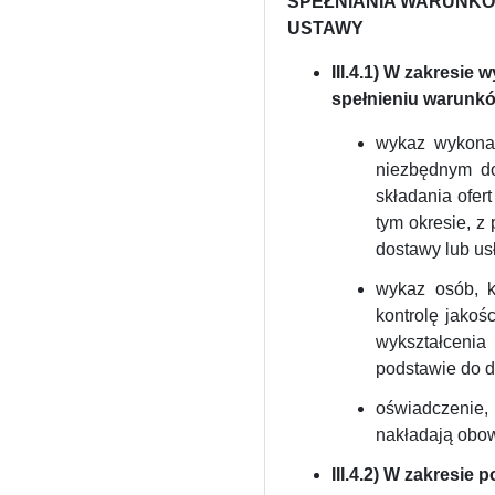
SPEŁNIANIA WARUNKÓW
USTAWY
III.4.1) W zakresie
spełnieniu warunkó
wykaz wykonan
niezbędnym do
składania ofer
tym okresie, z
dostawy lub us
wykaz osób, k
kontrolę jakoś
wykształcenia
podstawie do 
oświadczenie,
nakładają obow
III.4.2) W zakresie