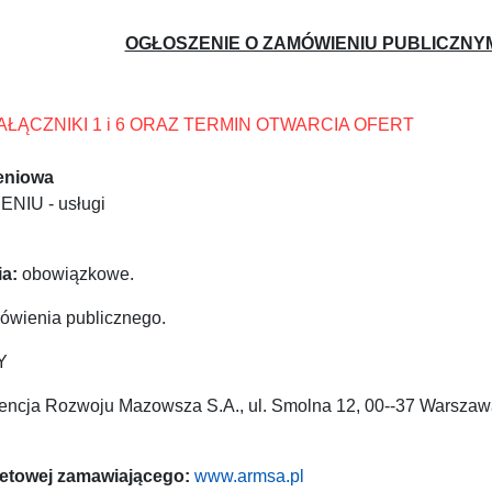
OGŁOSZENIE O ZAMÓWIENIU PUBLICZNYM 
ZAŁĄCZNIKI 1 i 6 ORAZ TERMIN OTWARCIA OFERT
eniowa
IU - usługi
a:
obowiązkowe.
wienia publicznego.
Y
ncja Rozwoju Mazowsza S.A., ul. Smolna 12, 00--37 Warszawa, 
netowej zamawiającego:
www.armsa.pl