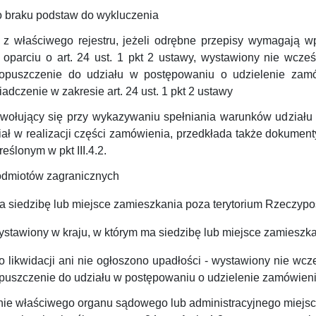
o braku podstaw do wykluczenia
 z właściwego rejestru, jeżeli odrębne przepisy wymagają w
oparciu o art. 24 ust. 1 pkt 2 ustawy, wystawiony nie wcze
puszczenie do udziału w postępowaniu o udzielenie zamów
adczenie w zakresie art. 24 ust. 1 pkt 2 ustawy
ołujący się przy wykazywaniu spełniania warunków udziału 
iał w realizacji części zamówienia, przedkłada także dokume
ślonym w pkt III.4.2.
podmiotów zagranicznych
siedzibę lub miejsce zamieszkania poza terytorium Rzeczyposp
wystawiony w kraju, w którym ma siedzibę lub miejsce zamieszka
go likwidacji ani nie ogłoszono upadłości - wystawiony nie wc
uszczenie do udziału w postępowaniu o udzielenie zamówienia
e właściwego organu sądowego lub administracyjnego miejsca