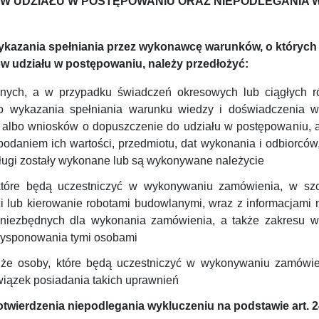
 UDZIAŁU W POSTĘPOWANIU ORAZ NIEPODLEGANIA WYK
 wykazania spełniania przez wykonawcę warunków, o których
w udziału w postępowaniu, należy przedłożyć:
ych, a w przypadku świadczeń okresowych lub ciągłych r
 wykazania spełniania warunku wiedzy i doświadczenia w o
t albo wniosków o dopuszczenie do udziału w postępowaniu, a j
 podaniem ich wartości, przedmiotu, dat wykonania i odbiorcó
ługi zostały wykonane lub są wykonywane należycie
tóre będą uczestniczyć w wykonywaniu zamówienia, w szcz
ci lub kierowanie robotami budowlanymi, wraz z informacjami 
 niezbędnych dla wykonania zamówienia, a także zakresu w
dysponowania tymi osobami
 że osoby, które będą uczestniczyć w wykonywaniu zamówie
iązek posiadania takich uprawnień
 potwierdzenia niepodlegania wykluczeniu na podstawie art. 2