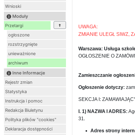
Wnioski
Moduły
Przetargi
UWAGA:
ZMIANIE ULEGŁ SIWZ, 
ogłoszone
rozstrzygnięte
Warszawa: Usługa szkol
unieważnione
OGŁOSZENIE O ZAMÓWIEN
archiwum
Inne Informacje
Zamieszczanie ogłoszeni
Rejestr zmian
Ogłoszenie dotyczy:
zamó
Statystyka
SEKCJA I: ZAMAWIAJĄC
Instrukcja i pomoc
Redakcja Biuletynu
I. 1) NAZWA I ADRES:
Age
31.
Polityka plików "cookies"
Deklaracja dostępności
Adres strony inter