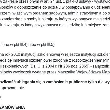
 zakresie określonym w art. 24 ust. 1 pkt 4-8 ustawy - wystaw
niosków o dopuszczenie do udziału w postępowaniu o udzieleni
riuszem, właściwym organem sądowym, administracyjnym alb
 zamieszkania osoby lub kraju, w którym wykonawca ma siedzib
lub w kraju, w którym wykonawca ma siedzibę lub miejsce zami
e w pkt III.4) albo w pkt III.5)
na rok 2010 instytucji szkoleniowej w rejestrze instytucji sz
edzibę instytucji szkoleniowej (zgodnie z rozporządzeniem Mini
cji szkoleniowych (Dz. U. z 2004 r. Nr 236 poz. 2365) - załącz
 pilotów wycieczek wydane przez Marszałka Województwa Maz
ę możliwość ubiegania się o zamówienie publiczne tylko dl
osprawne:
nie
A
A ZAMÓWIENIA