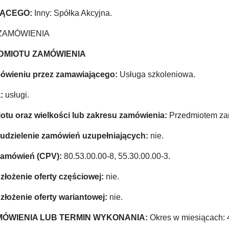
JĄCEGO:
Inny: Spółka Akcyjna.
 ZAMÓWIENIA
EDMIOTU ZAMÓWIENIA
mówieniu przez zamawiającego:
Usługa szkoleniowa.
:
usługi.
miotu oraz wielkości lub zakresu zamówienia:
Przedmiotem zam
ię udzielenie zamówień uzupełniających:
nie.
 Zamówień (CPV):
80.53.00.00-8, 55.30.00.00-3.
 złożenie oferty częściowej:
nie.
 złożenie oferty wariantowej:
nie.
AMÓWIENIA LUB TERMIN WYKONANIA:
Okres w miesiącach: 