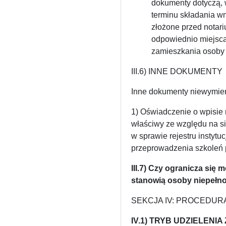
dokumenty dotyczą, w
terminu składania w
złożone przed nota
odpowiednio miejsca
zamieszkania osoby 
III.6) INNE DOKUMENTY
Inne dokumenty niewymienion
1) Oświadczenie o wpisie 
właściwy ze względu na si
w sprawie rejestru instytu
przeprowadzenia szkoleń
III.7) Czy ogranicza si
stanowią osoby niepełn
SEKCJA IV: PROCEDUR
IV.1) TRYB UDZIELENI