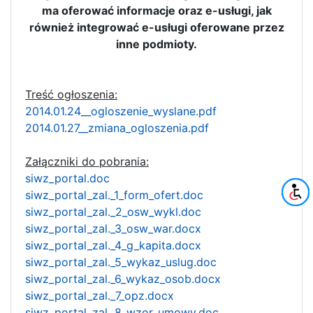
ma oferować informacje oraz e-usługi, jak
również integrować e-usługi oferowane przez
inne podmioty.
Treść ogłoszenia:
2014.01.24__ogloszenie_wyslane.pdf
2014.01.27__zmiana_ogloszenia.pdf
Załączniki do pobrania:
siwz_portal.doc
siwz_portal_zal._1_form_ofert.doc
siwz_portal_zal._2_osw_wykl.doc
siwz_portal_zal._3_osw_war.docx
siwz_portal_zal._4_g_kapita.docx
siwz_portal_zal._5_wykaz_uslug.doc
siwz_portal_zal._6_wykaz_osob.docx
siwz_portal_zal._7_opz.docx
siwz_portal_zal._8_wzor_umowy.doc