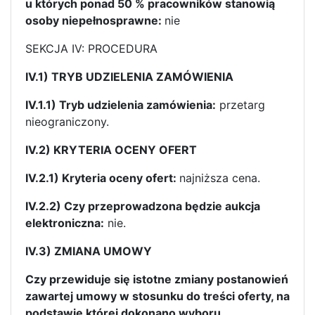
u których ponad 50 % pracowników stanowią
osoby niepełnosprawne:
nie
SEKCJA IV: PROCEDURA
IV.1) TRYB UDZIELENIA ZAMÓWIENIA
IV.1.1) Tryb udzielenia zamówienia:
przetarg
nieograniczony.
IV.2) KRYTERIA OCENY OFERT
IV.2.1) Kryteria oceny ofert:
najniższa cena.
IV.2.2) Czy przeprowadzona będzie aukcja
elektroniczna:
nie.
IV.3) ZMIANA UMOWY
Czy przewiduje się istotne zmiany postanowień
zawartej umowy w stosunku do treści oferty, na
podstawie której dokonano wyboru