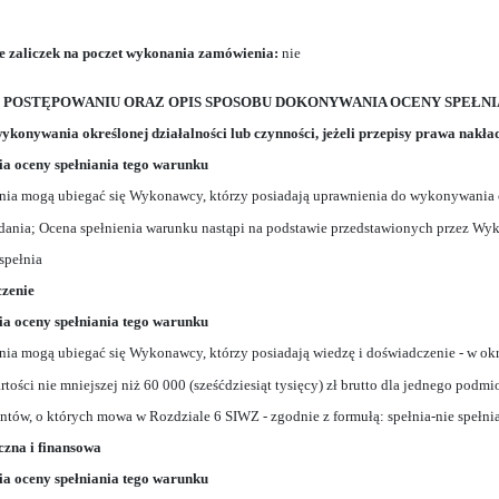
ie zaliczek na poczet wykonania zamówienia:
nie
U W POSTĘPOWANIU ORAZ OPIS SPOSOBU DOKONYWANIA OCENY SPEŁ
wykonywania określonej działalności lub czynności, jeżeli przepisy prawa nakł
a oceny spełniania tego warunku
ia mogą ubiegać się Wykonawcy, którzy posiadają uprawnienia do wykonywania okr
dania; Ocena spełnienia warunku nastąpi na podstawie przedstawionych przez W
 spełnia
czenie
a oceny spełniania tego warunku
ia mogą ubiegać się Wykonawcy, którzy posiadają wiedzę i doświadczenie - w okresi
rtości nie mniejszej niż 60 000 (sześćdziesiąt tysięcy) zł brutto dla jednego pod
w, o których mowa w Rozdziale 6 SIWZ - zgodnie z formułą: spełnia-nie spełnia
czna i finansowa
a oceny spełniania tego warunku