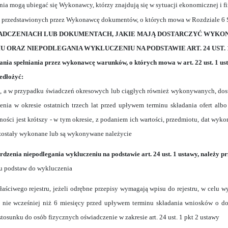
ia mogą ubiegać się Wykonawcy, którzy znajdują się w sytuacji ekonomicznej i f
e przedstawionych przez Wykonawcę dokumentów, o których mowa w Rozdziale 6 SI
ŚWIADCZENIACH LUB DOKUMENTACH, JAKIE MAJĄ DOSTARCZYĆ WYK
 ORAZ NIEPODLEGANIA WYKLUCZENIU NA PODSTAWIE ART. 24 UST. 
zania spełniania przez wykonawcę warunków, o których mowa w art. 22 ust. 1 us
edłożyć:
a w przypadku świadczeń okresowych lub ciągłych również wykonywanych, dost
enia w okresie ostatnich trzech lat przed upływem terminu składania ofert alb
ności jest krótszy - w tym okresie, z podaniem ich wartości, przedmiotu, dat wyk
 zostały wykonane lub są wykonywane należycie
erdzenia niepodlegania wykluczeniu na podstawie art. 24 ust. 1 ustawy, należy p
ku podstaw do wykluczenia
łaściwego rejestru, jeżeli odrębne przepisy wymagają wpisu do rejestru, w celu w
 nie wcześniej niż 6 miesięcy przed upływem terminu składania wniosków o d
 stosunku do osób fizycznych oświadczenie w zakresie art. 24 ust. 1 pkt 2 ustawy