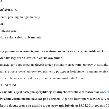
ZAMÓWIENIA
ienia:
przetarg nieograniczony.
ERT
jniższa cena.
dzie aukcja elektroniczna:
nie.
iany postanowień zawartej umowy w stosunku do treści oferty, na podstawie kt
wień umowy oraz określenie warunków zmian
Zamawiający dopuszcza możliwość zmian postanowień zawartej umowy w stosunku d
 zmianę postanowień umowy związanych z postępem Projektu, o ile zmiany te nie 
u. b) zmianę ceny - zgodnie z postanowieniami rozdziału 3 SIWZ.
ISTRACYJNE
ej, na której jest dostępna specyfikacja istotnych warunków zamówienia:
www.ar
ków zamówienia można uzyskać pod adresem:
Agencja Rozwoju Mazowsza S.A, ul. 
sków o dopuszczenie do udziału w postępowaniu lub ofert:
14.04.2011 godzina 09