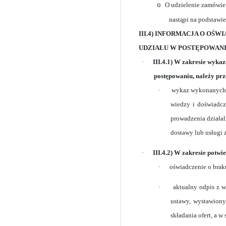
O udzielenie zamówien
o
nastąpi na podstawi
III.4) INFORMACJA O O
UDZIAŁU W POSTĘPOWANIU
·
III.4.1) W zakresie wyka
postępowaniu, należy prz
·
wykaz wykonanych, 
wiedzy i doświadcz
prowadzenia działal
dostawy lub usługi
·
III.4.2) W zakresie potwi
·
oświadczenie o bra
·
aktualny odpis z w
ustawy, wystawiony
składania ofert, a w