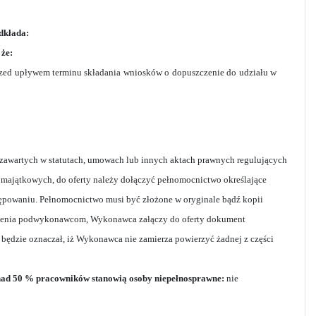
edkłada:
 że:
 przed upływem terminu składania wniosków o dopuszczenie do udziału w
ń zawartych w statutach, umowach lub innych aktach prawnych regulujących
majątkowych, do oferty należy dołączyć pełnomocnictwo określające
powaniu. Pełnomocnictwo musi być złożone w oryginale bądź kopii
ówienia podwykonawcom, Wykonawca załączy do oferty dokument
 będzie oznaczał, iż Wykonawca nie zamierza powierzyć żadnej z części
ponad 50 % pracowników stanowią osoby niepełnosprawne:
nie