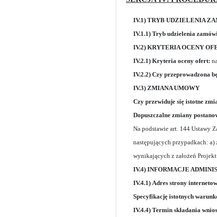
IV.1) TRYB UDZIELENIA 
IV.1.1) Tryb udzielenia zamów
IV.2) KRYTERIA OCENY OF
IV.2.1) Kryteria oceny ofert:
na
IV.2.2) Czy przeprowadzona bę
IV.3) ZMIANA UMOWY
Czy przewiduje się istotne zm
Dopuszczalne zmiany postano
Na podstawie art. 144 Ustawy 
następujących przypadkach: a)
wynikających z założeń Projekt
IV.4) INFORMACJE ADMIN
IV.4.1)
Adres strony internetow
Specyfikację istotnych warun
IV.4.4) Termin składania wnio