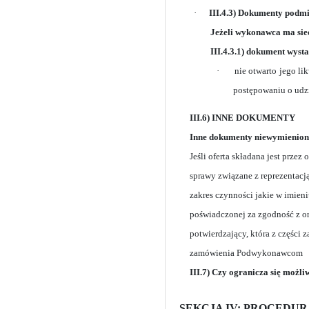
·
III.4.3) Dokumenty podm
Jeżeli wykonawca ma sied
III.4.3.1) dokument wyst
·
nie otwarto jego l
postępowaniu o udzi
III.6) INNE DOKUMENTY
Inne dokumenty niewymienione w
Jeśli oferta składana jest prz
sprawy związane z reprezentac
zakres czynności jakie w imi
poświadczonej za zgodność z o
potwierdzający, która z części
zamówienia Podwykonawcom
III.7) Czy ogranicza się możl
SEKCJA IV: PROCEDU