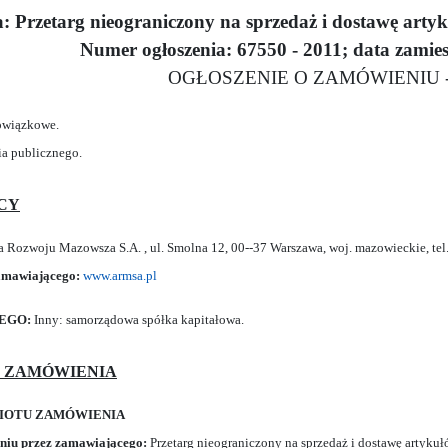
 Przetarg nieograniczony na sprzedaż i dostawę arty
Numer ogłoszenia: 67550 - 2011; data zamies
OGŁOSZENIE O ZAMÓWIENIU - 
owiązkowe.
a publicznego.
ĄCY
 Rozwoju Mazowsza S.A. , ul. Smolna 12, 00--37 Warszawa, woj. mazowieckie, tel.
zamawiającego:
www.armsa.pl
CEGO:
Inny: samorządowa spółka kapitałowa.
T ZAMÓWIENIA
MIOTU ZAMÓWIENIA
niu przez zamawiającego:
Przetarg nieograniczony na sprzedaż i dostawę artyku