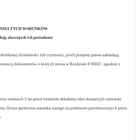
NIANIA TYCH WARUNKÓW
adają obowiązek ich posiadania
eślonej działalności lub czynności, jeżeli przepisy prawa nakładają
ykonawcę dokumentów, o których mowa w Rozdziale 6 SIWZ - zgodnie z
e ostatnich 3 lat przed terminem składania ofert dostarczyli materiały
miotu; Ocena spełnienia warunku nastąpi na podstawie przedstawionych przez
.