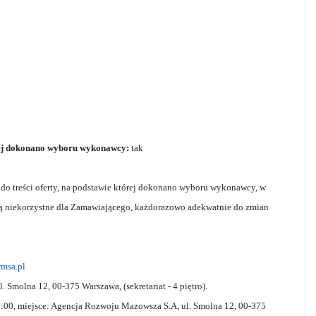
órej dokonano wyboru wykonawcy:
tak
o treści oferty, na podstawie której dokonano wyboru wykonawcy, w
są niekorzystne dla Zamawiającego, każdorazowo adekwatnie do zmian
msa.pl
Smolna 12, 00-375 Warszawa, (sekretariat - 4 piętro).
:00, miejsce: Agencja Rozwoju Mazowsza S.A, ul. Smolna 12, 00-375