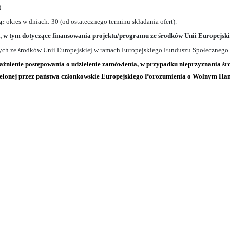
.
ą:
okres w dniach: 30 (od ostatecznego terminu składania ofert).
, w tym dotyczące finansowania projektu/programu ze środków Unii Europejski
ch ze środków Unii Europejskiej w ramach Europejskiego Funduszu Społecznego.
eważnienie postępowania o udzielenie zamówienia, w przypadku nieprzyznania ś
lonej przez państwa członkowskie Europejskiego Porozumienia o Wolnym Handl