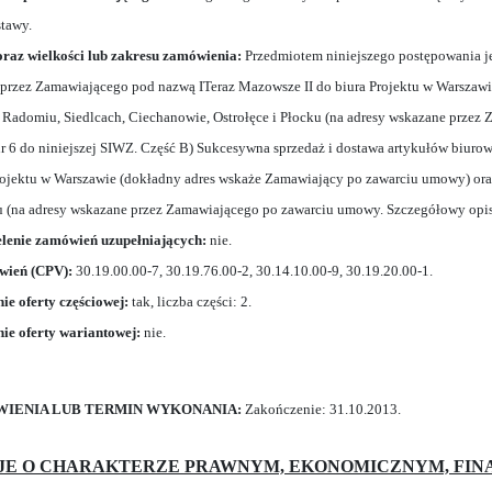
tawy.
 oraz wielkości lub zakresu zamówienia:
Przedmiotem niniejszego postępowania j
 przez Zamawiającego pod nazwą ITeraz Mazowsze II do biura Projektu w Warszaw
Radomiu, Siedlcach, Ciechanowie, Ostrołęce i Płocku (na adresy wskazane przez
nr 6 do niniejszej SIWZ. Część B) Sukcesywna sprzedaż i dostawa artykułów biur
Projektu w Warszawie (dokładny adres wskaże Zamawiający po zawarciu umowy) or
u (na adresy wskazane przez Zamawiającego po zawarciu umowy. Szczegółowy opis 
ielenie zamówień uzupełniających:
nie.
wień (CPV):
30.19.00.00-7, 30.19.76.00-2, 30.14.10.00-9, 30.19.20.00-1.
nie oferty częściowej:
tak, liczba części: 2.
nie oferty wariantowej:
nie.
ÓWIENIA LUB TERMIN WYKONANIA:
Zakończenie: 31.10.2013.
ACJE O CHARAKTERZE PRAWNYM, EKONOMICZNYM, FI