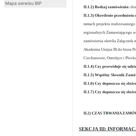
Mapa serwisu BIP
II.1.2) Rodzaj zamówienia:
dos
II.1.3) Określenie przedmiotu
ramach projektu realizowanego
regionalnych Zamawiającego w 
zamówienia określa Załącznik 
Akademia Unijna III do biura 
Ciechanowie, Ostrołęce i Płock
II.1.4) Czy przewiduje się udz
II.1.5) Wspólny Słownik Zamó
II.1.6) Czy dopuszcza się złoże
II.1.7) Czy dopuszcza się złoże
II.2) CZAS TRWANIA ZAM
SEKCJA III: INFORM