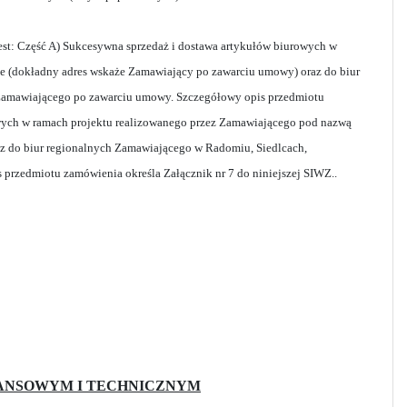
est: Część A) Sukcesywna sprzedaż i dostawa artykułów biurowych w
ie (dokładny adres wskaże Zamawiający po zawarciu umowy) oraz do biur
 Zamawiającego po zawarciu umowy. Szczegółowy opis przedmiotu
owych w ramach projektu realizowanego przez Zamawiającego pod nazwą
az do biur regionalnych Zamawiającego w Radomiu, Siedlcach,
przedmiotu zamówienia określa Załącznik nr 7 do niniejszej SIWZ..
NANSOWYM I TECHNICZNYM