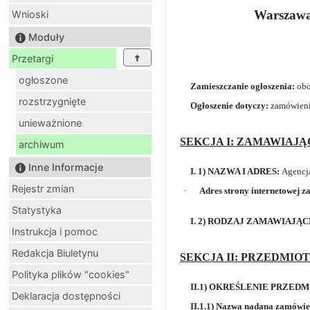
Warszawa:
Wnioski
Moduły
Przetargi
ogłoszone
Zamieszczanie ogłoszenia:
ob
rozstrzygnięte
Ogłoszenie dotyczy:
zamówieni
unieważnione
SEKCJA I: ZAMAWIAJ
archiwum
Inne Informacje
I. 1) NAZWA I ADRES:
Agencja
Rejestr zmian
·
Adres strony internetowej 
Statystyka
I. 2) RODZAJ ZAMAWIAJĄ
Instrukcja i pomoc
Redakcja Biuletynu
SEKCJA II: PRZEDMIO
Polityka plików "cookies"
II.1) OKREŚLENIE PRZED
Deklaracja dostępności
II.1.1) Nazwa nadana zamówie