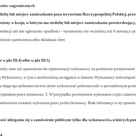
iotów zagranicznych
zibę lub miejsce zamieszkania poza terytorium Rzeczypospolitej Polskiej, prz
awiony w kraju, w którym ma siedzibę lub miejsce zamieszkania potwierdzający,
ikwidacji ani nie ogłoszono upadłości - wystawiony nie wcześniej niż 6 miesięcy
elenie zamówienia albo składania ofert
 pkt III.4) albo w pkt III.5)
ez osoby inne niż uprawnione do reprezentacji wykonawcy na podstawie postanowie
ją Wykonawcy, w tym z możliwością zaciągania w imieniu Wykonawcy zobowiązań 
eniu dającego pełnomocnictwo może wykonywać pełnomocnik w prowadzonym postę
ryginałem przez notariusza. 5. W przypadku powierzenia wykonania części zam
 zamówienia zostanie wykonana przez podwykonawcę. Brak informacji w tej sprawie
iwość ubiegania się o zamówienie publiczne tylko dla wykonawców, u których 
RA