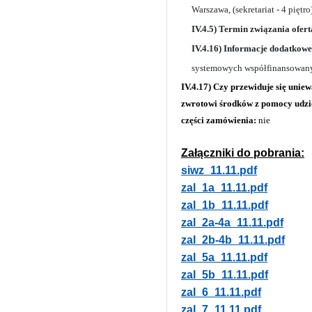
Warszawa, (sekretariat - 4 piętro)
IV.4.5) Termin związania ofert
IV.4.16) Informacje dodatkowe
systemowych współfinansowany
IV.4.17) Czy przewiduje się uni
zwrotowi środków z pomocy udzie
części zamówienia:
nie
Załączniki do pobrania:
siwz_11.11.pdf
zal_1a_11.11.pdf
zal_1b_11.11.pdf
zal_2a-4a_11.11.pdf
zal_2b-4b_11.11.pdf
zal_5a_11.11.pdf
zal_5b_11.11.pdf
zal_6_11.11.pdf
zal_7_11.11.pdf