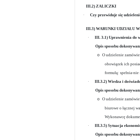
III.2) ZALICZKI
·
Czy przewiduje się udzielen
III.3) WARUNKI UDZIAŁ
·
III. 3.1) Uprawnienia do 
Opis sposobu dokonywani
O udzielenie zamówien
o
obowiązek ich posia
formułą: spełnia-nie
·
III.3.2) Wiedza i doświad
Opis sposobu dokonywani
O udzielenie zamówien
o
biurowe o łącznej wa
Wykonawcę dokumentó
·
III.3.5) Sytuacja ekonomi
Opis sposobu dokonywani