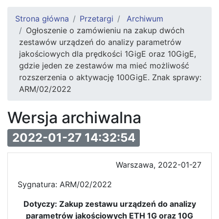
Strona główna
Przetargi
Archiwum
Ogłoszenie o zamówieniu na zakup dwóch
zestawów urządzeń do analizy parametrów
jakościowych dla prędkości 1GigE oraz 10GigE,
gdzie jeden ze zestawów ma mieć możliwość
rozszerzenia o aktywację 100GigE. Znak sprawy:
ARM/02/2022
Wersja archiwalna
2022-01-27 14:32:54
Warszawa, 2022-01-27
Sygnatura: ARM/02/2022
Dotyczy: Zakup zestawu urz
ą
dze
ń
do analizy
parametr
ó
w jako
ś
ciowych ETH 1G oraz 10G