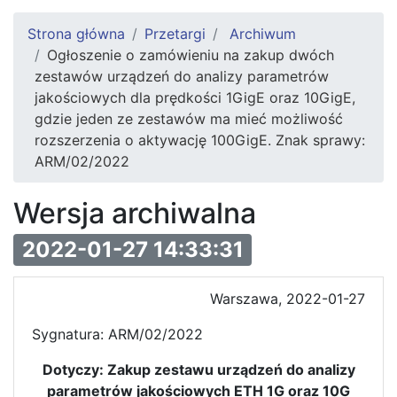
Strona główna
Przetargi
Archiwum
Ogłoszenie o zamówieniu na zakup dwóch
zestawów urządzeń do analizy parametrów
jakościowych dla prędkości 1GigE oraz 10GigE,
gdzie jeden ze zestawów ma mieć możliwość
rozszerzenia o aktywację 100GigE. Znak sprawy:
ARM/02/2022
Wersja archiwalna
2022-01-27 14:33:31
Warszawa, 2022-01-27
Sygnatura: ARM/02/2022
Dotyczy: Zakup zestawu urz
ą
dze
ń
do analizy
parametr
ó
w jako
ś
ciowych ETH 1G oraz 10G