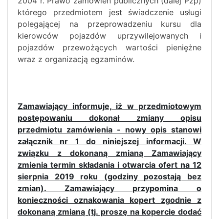
2004 r. Prawo zamówień publicznych (dalej Pzp)
którego przedmiotem jest świadczenie usługi
polegającej na przeprowadzeniu kursu dla
kierowców pojazdów uprzywilejowanych i
pojazdów przewożących wartości pieniężne
wraz z organizacją egzaminów.
Zamawiający informuje, iż w przedmiotowym
postępowaniu dokonał zmiany opisu
przedmiotu zamówienia - nowy opis stanowi
załącznik nr 1 do niniejszej informacji. W
związku z dokonaną zmianą Zamawiający
zmienia termin składania i otwarcia ofert na 12
sierpnia 2019 roku (godziny pozostają bez
zmian). Zamawiający przypomina o
konieczności oznakowania kopert zgodnie z
dokonaną zmianą (tj. proszę na kopercie dodać