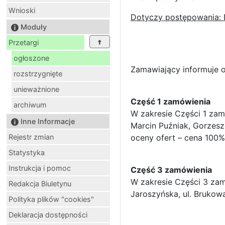
Wnioski
Dotyczy postępowania: 
Moduły
Przetargi
ogłoszone
Zamawiający informuje 
rozstrzygnięte
unieważnione
Część 1 zamówienia
archiwum
W zakresie Części 1 zam
Inne Informacje
Marcin Puźniak, Gorzeszó
Rejestr zmian
oceny ofert – cena 100%
Statystyka
Instrukcja i pomoc
Część 3 zamówienia
W zakresie Części 3 za
Redakcja Biuletynu
Jaroszyńska, ul. Brukowa
Polityka plików "cookies"
Deklaracja dostępności