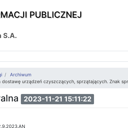
RMACJI PUBLICZNEJ
 S.A.
gi
Archiwum
a dostawę urządzeń czyszczących, sprzątających. Znak sp
walna
2023-11-21 15:11:22
2.9.2023.AN