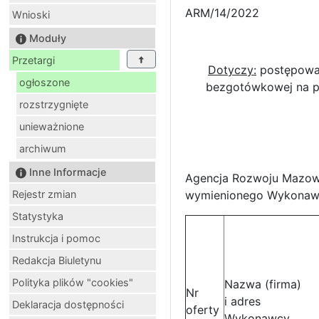
ARM/14/2022
Wnioski
Moduły
Przetargi
Dotyczy:
postępowan
ogłoszone
bezgotówkowej na po
rozstrzygnięte
unieważnione
archiwum
Inne Informacje
Agencja Rozwoju Mazowsz
Rejestr zmian
wymienionego Wykonaw
Statystyka
Instrukcja i pomoc
Redakcja Biuletynu
Polityka plików "cookies"
Nazwa (firma)
Nr
i adres
Deklaracja dostępności
oferty
Wykonawcy