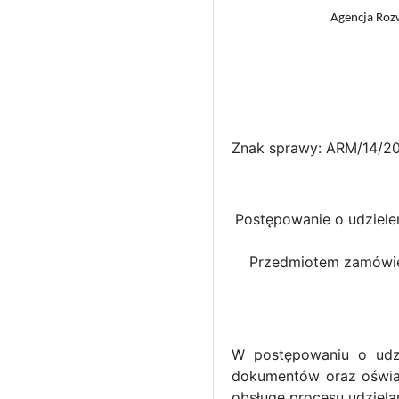
Agencja Rozw
Znak sprawy: ARM/14/2
Postępowanie o udziele
Przedmiotem zamówien
W postępowaniu o udzi
dokumentów oraz oświad
obsługę procesu udziela