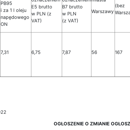
PB95
(bez
E5 brutto
B7 brutto
i za 1 l oleju
Warszawy
Warsz
w PLN (z
w PLN
napędowego
VAT)
(z VAT)
ON
7,31
6,75
7,87
56
167
022
OGŁOSZENIE O ZMIANIE OGŁOS