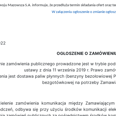
oju Mazowsza S.A. informuje, że przedłuża termin składania ofert oraz t
W załączeniu ogłoszenie o zmianie ogłosz
022
OGŁOSZENIE O ZAMÓWIENI
nie zamówienia publicznego prowadzone jest w trybie pod
ustawy z dnia 11 września 2019 r. Prawo zamó
ia jest dostawa paliw płynnych (benzyny bezołowiowej 
bezgotówkowej na potrzeby Zamawi
elenie zamówienia komunikacja między Zamawiającym 
czeń, odbywa się przy użyciu środków komunikacji elek
nia zamówień publicznych za pośrednictwem środków komun