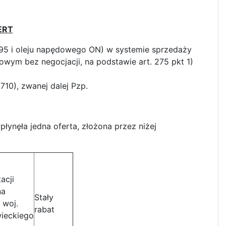
ERT
95 i oleju napędowego ON) w systemie sprzedaży
ym bez negocjacji, na podstawie art. 275 pkt 1)
 1710), zwanej dalej Pzp.
łynęła jedna oferta, złożona przez niżej
tacji
na
Stały
 woj.
rabat
ieckiego