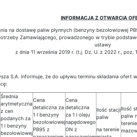
INFORMACJA Z OTWARCIA OF
ia na dostawę paliw płynnych (benzyny bezołowiowej PB
trzeby Zamawiającego, prowadzonego w trybie podstawow
ustawy
z dnia 11 września 2019 r. (t.j. Dz. U. z 2022 r., poz.
a S.A. informuje, że do upływu terminu składania ofert wp
cę:
Średnia
Cena
Cena
arytmetyczna
detaliczna za
detaliczna
Ilość s
Ilość stacji
z cen
1 l benzyny
za 1 l oleju
paliw 
paliw
podanych za
bezołowiowej
napędowego
terenie
1 l benzyny
PB95 z
ON z
na terenie
mazow
bezołowiowej
oznaczeniem
oznaczeniem
miasta