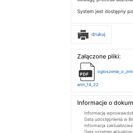
System jest dostępny p
drukuj
Załączone pliki:
ogloszenie_o_zmi
PDF
arm_14_22
Informacje o dokum
Informację wprowawdził
Data udostępnienia w B
Informacja zaktualizow
Data ostatniej aktualizac