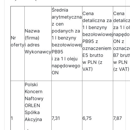
Średnia
Cena
Cena
arytmetyczna
detaliczna za
detalic
z cen
1 l benzyny
za 1 l o
Nazwa
podanych za
bezołowiowej
napęd
Nr
(firma)
1 l benzyny
PB95 z
ON z
oferty
i adres
bezołowiowej
oznaczeniem
oznacz
Wykonawcy
PB95
E5 brutto
B7 brut
i za 1 l oleju
w PLN (z
w PLN
napędowego
VAT)
(z VAT)
ON
Polski
Koncern
Naftowy
ORLEN
Spółka
1
7,31
6,75
7,87
Akcyjna