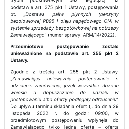
trybie podstawowym bez negocjacji na
podstawie art. 275 pkt 1 Ustawy, postępowania
pt.
„
Dostawa paliw płynnych (benzyny
bezołowiowej PB95 i oleju napędowego ON) w
systemie sprzedaży bezgotówkowej na potrzeby
Zamawiającego
” (numer sprawy: ARM/14/2022).
Przedmiotowe postępowanie zostało
unieważnione na podstawie art. 255 pkt 2
Ustawy.
Zgodnie z treścią art. 255 pkt 2 Ustawy,
„
Zamawiający unieważnia postepowanie o
udzielenie zamówienia, jeżeli wszystkie złożone
wnioski o dopuszczenie do udziału w
postępowaniu albo oferty podlegały odrzuceniu
”.
Do upływu terminu składania ofert tj. do dnia 29
listopada 2022 r. do godz.: 09:00, w
przedmiotowym postępowaniu wpłynęła do
Zamawiającego tylko jedna oferta – oferta